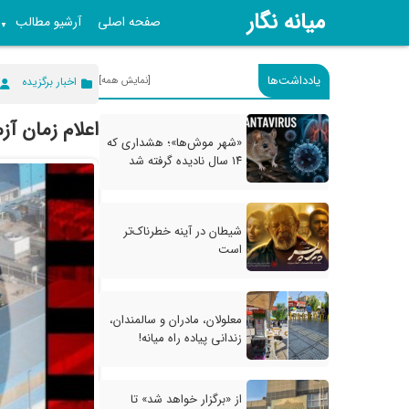
میانه نگار
صفحه اصلی
آرشیو مطالب
▼
یادداشت‌ها
[نمایش همه]
اخبار برگزیده
اعلام زمان آز
«شهر موش‌ها»؛ هشداری که
۱۴ سال نادیده گرفته شد
شیطان در آینه خطرناک‌تر
است
معلولان، مادران و سالمندان،
زندانی پیاده راه میانه!
از «برگزار خواهد شد» تا