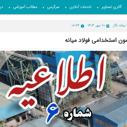
گالری تصاویر
خدمات آنلاین
سرگرمی
مطالب آموزشی
درب
▼
▼
▼
▼
میانه نگار
۲۰ مهر, ۱۴۰۴
۰۸:۳۶
مون استخدامی فولاد میانه