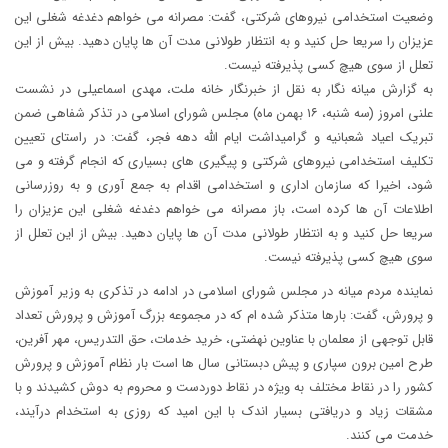
وضعیت استخدامی نیروهای شرکتی، گفت: مصرانه می خواهم دغدغه شغلی این
عزیزان را سریعا حل کنید و به انتظار طولانی مدت آن ها پایان دهید. بیش از این
تعلل از سوی هیچ کسی پذیرفته نیست.
به گزارش میانه نگار به نقل از خبرنگار خانه ملت، مهدی اسماعیلی در نشست
علنی امروز (سه شنبه، ۱۶ بهمن ماه) مجلس شورای اسلامی در تذکر شفاهی ضمن
تبریک اعیاد شعبانیه و گرامیداشت ایام الله دهه فجر، گفت: در راستای تعیین
تکلیف استخدامی نیروهای شرکتی و پیگیری های بسیاری که انجام گرفته و می
شود، اخیرا که سازمان اداری و استخدامی اقدام به جمع آوری و به روزرسانی
اطلاعات آن ها کرده است، باز مصرانه می خواهم دغدغه شغلی این عزیزان را
سریعا حل کنید و به انتظار طولانی مدت آن ها پایان دهید. بیش از این تعلل از
سوی هیچ کسی پذیرفته نیست.
نماینده مردم میانه در مجلس شورای اسلامی در ادامه در تذکری به وزیر آموزش
و پرورش، گفت: بارها متذکر شده ام که در مجموعه بزرگ آموزش و پرورش تعداد
قابل توجهی از معلمان با عناوین نهضتی، خرید خدمات، حق التدریس، مهر آفرین،
طرح امین برون سپاری و پیش دبستانی سال ها است بار نظام آموزش و پرورش
کشور را در نقاط مختلف به ویژه در نقاط دوردست و محروم به دوش کشیدند و با
مشقات زیاد و دریافتی بسیار اندک با این امید که روزی به استخدام درآیند،
خدمت می کنند.