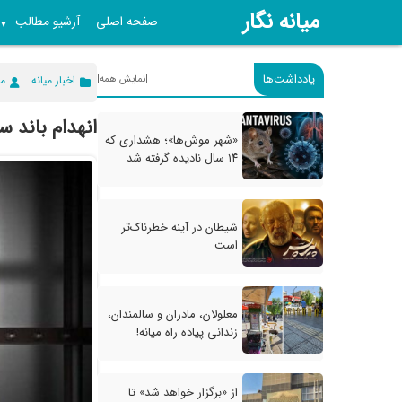
میانه نگار
صفحه اصلی
آرشیو مطالب
▼
یادداشت‌ها
[نمایش همه]
اخبار میانه
می
انهدام باند س
«شهر موش‌ها»؛ هشداری که
۱۴ سال نادیده گرفته شد
شیطان در آینه خطرناک‌تر
است
معلولان، مادران و سالمندان،
زندانی پیاده راه میانه!
از «برگزار خواهد شد» تا