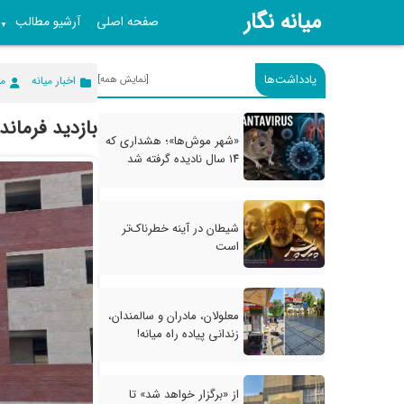
میانه نگار
صفحه اصلی
آرشیو مطالب
▼
یادداشت‌ها
[نمایش همه]
اخبار میانه
می
بازدید فرماند
«شهر موش‌ها»؛ هشداری که
۱۴ سال نادیده گرفته شد
شیطان در آینه خطرناک‌تر
است
معلولان، مادران و سالمندان،
زندانی پیاده راه میانه!
از «برگزار خواهد شد» تا