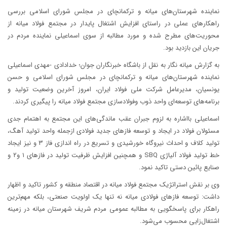
نماینده شهرستان‌های میانه و ترکمانچای در مجلس شورای اسلامی بررسی
راهکار‌های عملی در راستای افزایش اشتغال پایدار در مجتمع فولاد میانه از
محوریت‌های مطرح شده و مورد مطالبه از سوی اسماعیلی نماینده مردم در
جریان این بازدید بود.
به گزارش میانه نگار به نقل از باشگاه خبرنگاران جوان؛ خدادادی -مهدی اسماعیلی
نماینده شهرستان‌های میانه و ترکمانچای در مجلس شورای اسلامی و حسن
یونسیان، مدیرعامل شرکت ملی فولاد ایران، امروز آخرین وضعیت تولید و
برنامه‌های توسعه‌ای واحد ذوب وفولادسازی مجتمع فولاد میانه را پیگیری کردند.
اسماعیلی بااشاره به لزوم جبران عقب ماندگی‌های این مجتمع به اهتمام جدی
مسئولان فولاد در ایجاد و توسعه فاز‌های جدید فولادی ازجمله واحد تولید آهگ،
تولید کلاف و احداث نیروگاه خورشیدی و تسریع در راه اندازی فاز ۳ و نیز ایجاد
خط تولید فولاد آلیاژی SBQ و همچنین افزایش ظرفیت تولید در فاز‌های ۱ و۲ و
صنایع پائین دستی تاکید نمود.
وی بر نقش استراتژیک مجتمع فولاد میانه در اقتصاد منطقه و کشور تاکید و اظهار
داشت: توسعه فاز‌های فولادی میانه نه تنها یک اولویت صنعتی، بلکه مهم‌ترین
راهکار برای پاسخگویی به مطالبه عمومی مردم شریف شهرستان میانه در زمینه
اشتغال‌زایی محسوب می‌شود.