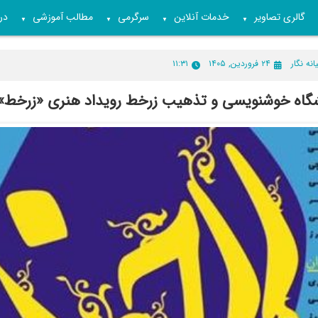
گالری تصاویر
خدمات آنلاین
سرگرمی
مطالب آموزشی
درب
▼
▼
▼
▼
انه نگار
۲۴ فروردین, ۱۴۰۵
۱۱:۳۱
یشگاه خوشنویسی و تذهیب زرخط رویداد هنری «زرخط»