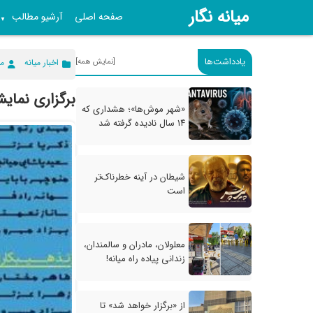
میانه نگار
صفحه اصلی
آرشیو مطالب
▼
یادداشت‌ها
[نمایش همه]
اخبار میانه
می
برگزاری نما
«شهر موش‌ها»؛ هشداری که
۱۴ سال نادیده گرفته شد
شیطان در آینه خطرناک‌تر
است
معلولان، مادران و سالمندان،
زندانی پیاده راه میانه!
از «برگزار خواهد شد» تا