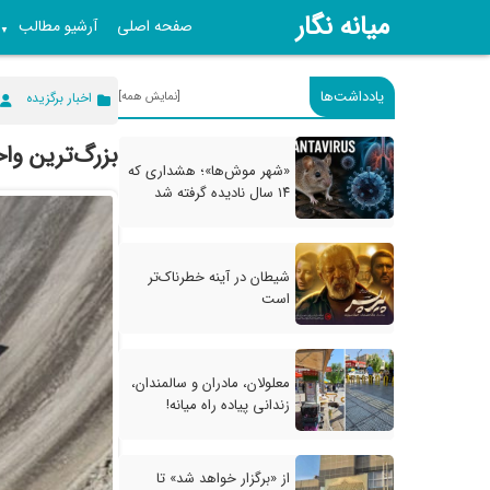
میانه نگار
صفحه اصلی
آرشیو مطالب
▼
یادداشت‌ها
[نمایش همه]
اخبار برگزیده
بزرگ‌ترین واح
«شهر موش‌ها»؛ هشداری که
۱۴ سال نادیده گرفته شد
شیطان در آینه خطرناک‌تر
است
معلولان، مادران و سالمندان،
زندانی پیاده راه میانه!
از «برگزار خواهد شد» تا