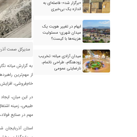
«برگزار شد»؛ فاصله‌ای به
اندازه یک بی‌خبری
ابهام در تغییر هویت یک
میدان شهری؛ مسئولیت
هزینه‌ها با کیست؟
مدیرکل صمت آذربای
میدان آزادی میانه؛ تخریب
زودهنگام، طراحی ناتمام،
به گزارش میانه نگا
نارضایتی عمومی
از مهم‌ترین راهبر
خام‌فروشی، افزایش 
در این میان، ایجاد 
طبیعی، زمینه اشتغال
مهم در صنایع فولاد،
استان آذربایجان ش
سرمایه‌گذاری بخش 