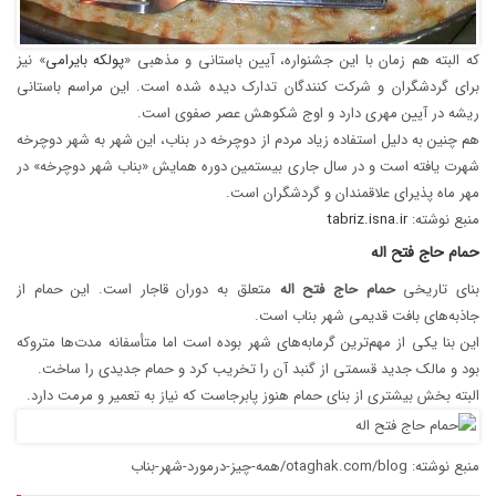
که البته هم زمان با این جشنواره، آیین باستانی و مذهبی «
پولکه بایرامی
» نیز
برای گردشگران و شرکت کنندگان تدارک دیده شده است. این مراسم باستانی
ریشه در آیین مهری دارد و اوج شکوهش عصر صفوی است.
هم چنین به دلیل استفاده زیاد مردم از دوچرخه در بناب، این شهر به شهر دوچرخه
شهرت یافته است و در سال جاری بیستمین دوره همایش «بناب شهر دوچرخه» در
مهر ماه پذیرای علاقمندان و گردشگران است.
منبع نوشته:
tabriz.isna.ir
حمام حاج فتح اله
بنای تاریخی
حمام
حاج
فتح‌
اله
متعلق به دوران قاجار است. این حمام از
جاذبه‌های بافت قدیمی شهر بناب است.
این بنا یکی از مهم‌ترین گرمابه‌های شهر بوده است اما متأسفانه مدت‌ها متروکه
بود و مالک جدید قسمتی از گنبد آن‌ را تخریب کرد و حمام جدیدی را ساخت.
البته بخش بیشتری از بنای حمام هنوز پابرجاست که نیاز به تعمیر و مرمت دارد.
منبع نوشته: otaghak.com/blog/همه-چیز-درمورد-شهر-بناب