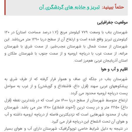
حتماً ببینید:
تبریز و جاذبه های گردشگری آن
موقعیت جغرافیایی
شهرستان بناب با وسعت ۷۷۹ کیلومتر مربع (۱.۷ درصد مساحت استان) در ۱۲۰
کیلومتری تبریز واقع شده است و ارتفاع آن از سطح دریا ۱۲۹۰ متر می‌باشد. این
شهرستان از سمت شمال با شهرستان عجب‌شیر، از سمت شرق با شهرستان
مراغه، از سمت غرب با دریاچه ارومیه و از سمت جنوب با شهرستان ملکان و
استان آذربایجان غربی هم‌مرز است.
اقلیم و آب و هوا
شهرستان بناب در جلگه ای صاف و هموار قرار گرفته که از طرف شرق به
پیشکوههای غربی سهند (قزل داغ، قاشقاداغ و گوپشتی) و از غرب به سواحل
پست دریاچه ارومیه محدود می گردد.
ارتفاع متوسط شهرستان از سطح دریا ۱۶۰۰ متر است که در بلندترین نقطه (قزل
داغ) ۲۲۵۰ متر و در پست ترین (آخوند قشلاق) ۱۲۸۰ متر می باشد. شهرستان
بناب از محدود شهرهایی است که نزدیکترین فاصله از دریاچه ارومیه داشته و آب
و هوای آن تحت الشعاع این دریاچه قرار می گیرد.
در نتیجه به دلیل شرایط خاصی توپوگرافیک شهرستان دارای آب و هوای بسیار