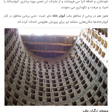
خودشان، و اضافه آنرا می فروختند و از عایدات آن ضمن بهره برداری، کبوترخانه را
احیاء و مرمّت و نگهداری می نمودند.
هنوز هم در برخی از مناطق بناب
کبوتر
خانه
دایر است. حتی برخی مناطق در کنار
کبوترخانه‌ها مکان‌هایی مشابه نیز برای پرورش طاووس احداث کرده اند.
مسجد زرگران بناب