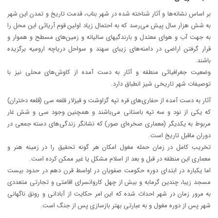
بر اساس نشانه‌ها و آثار شناخته شده در شهر بناب، قدمت تاریخ و تمدن این شهر
به شش هزار سال پیش می‌رسد که به احتمال زیاد اولین قوم آریائی این محل را
به جهت آب و هوای معتدل و بارندگیهای سالیانه و زمین‌های مسطح و هموار و
قرار گرفتن اراضی در دامنه‌های زیبای سهند و سواحل دریاچه ارومیه برگزیده
باشند.
وضعیت جغرافیائی منطقه و آثار به دست آمده از کاوش‌های محلی نیز با
توصیفات شهر تاریخی شیز انطباق دارد.
آثار به دست آمده از حفاری‌های قره تپه گزاوشت و قیزلار قلعه سی (قلعه دختران)
که یکی از نود و سه تپه باستانی می‌باشند و همچنین وجود سی و شش غار
مربوط به یکدیگر (معماری صخره‌ای صور) که نشانگر زندگی‌های دسته جمعی در
دوران ماقبل تاریخ است.
تخریب کامل در زمان حمله مغول امکان هر گونه تحقیق را در زمینه هنر و
معماری این منطقه در قبل و بعد از اسلام مشکل یا غیر ممکن کرده است.
اما یکباره در ابتدای دوره حکومت صفویان در اواسط قرن دهم در حدود بیست
مسجد زیبا، چندین گرمابه و بیش از چهل کاروانسرای اقامتی و تجارتی متعددی
به مرور زمان در شهر احداث شده که این امر حکایت از آبادانی و رونق ناگهانی
شهر پس از دوره مغول و به عبارتی بهتر بازسازی پس از جنگ است.