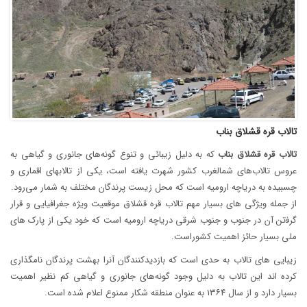
تالاب قره قشلاق بناب
تالاب
قره
قشلاق
بناب
که به دلیل زیبائی و تنوع گونه‌های جانوری و گیاهی به
عروس تالاب‌های شمالغرب کشور شهرت یافته است، یکی از تالابهای اقماری و
چسبیده به دریاچه ارومیه است که محل زیست پرندگان مختلف به شمار می‌رود.
از ﺟﻤﻠﻪ وﯾﮋﮔﯽ ﻫﺎی‬‬‫ ﺑﺴﯿﺎر ﻣﻬﻢ ﺗﺎﻻب ﻗﺮه ﻗﺸﻼق ﻣﻮﻗﻌﯿﺖ ویژه ﺟﻐﺮاﻓﯿﺎﯾﯽ و ﻗﺮار
ﮔﺮﻓتن آن در ﺟﻨﻮب و ﺟﻨﻮب ﺷﺮﻗﯽ درﯾﺎﭼﻪ اروﻣﯿﻪ اﺳﺖ ﮐﻪ‬‬ ‫ﺧﻮد ﯾﮑﯽ از ﭘﺎرک ﻫﺎی
ﻣﻠﯽ ﺑﺴﯿﺎر ﺣﺎﺋﺰ اﻫﻤﯿﺖ ﮐﺸﻮراﺳﺖ.
زﯾﺒﺎﯾﯽ ﻫﺎی ﺗﺎﻻب ﺑﻪ حدی اﺳﺖ ﮐﻪ ﺑﺎزدﯾﺪ‫ﮐﻨﻨﺪﮔﺎن آنرا ﺑﻬﺸﺖ ﭘﺮﻧﺪﮔﺎن ﻧﺎﻣﮕﺬاری
ﮐﺮده اﻧﺪ این تالاب به دلیل وجود گونه‌های جانوری و گیاهی کم نظیر اهمیت
بسیار دارد و از سال ۱۳۶۴ به عنوان منطقه شکار ممنوع اعلام شده است.