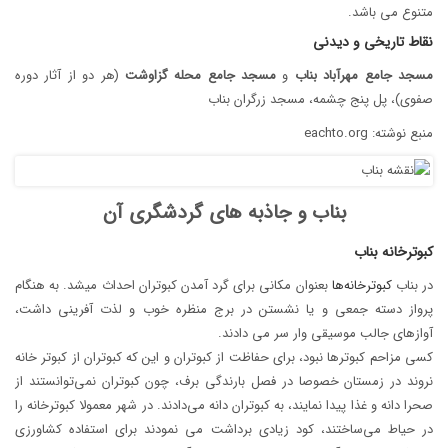
متنوع می باشد.
نقاط تاریخی و دیدنی
مسجد
جامع
مهرآباد
بناب
و
مسجد
جامع
محله
گزاوشت
(هر دو از آثار دوره
صفوی)، پل پنج چشمه، مسجد زرگران بناب
منبع نوشته: eachto.org
بناب و جاذبه های گردشگری آن
کبوترخانه بناب
در بناب
کبوترخانه‌ها
بعنوان مکانی برای گرد آمدن کبوتران احداث میشد. به هنگام
پرواز دسته جمعی و یا نشستن در برج منظره خوب و لذت آفرینی داشت،
آوازهای جالب موسیقی وار سر می دادند.
کسی مزاحم کبوترها نبود، برای حفاظت از کبوتران و این که کبوتران از کبوتر خانه
نروند در زمستان خصوصا در فصل بارندگی برف، چون کبوتران نمی‌توانستند از
صحرا دانه و غذا پیدا نمایند، به کبوتران دانه می‌دادند. در شهر معمولا کبوترخانه را
در حیاط می‌ساختند، کود زیادی برداشت می نمودند برای استفاده کشاورزی