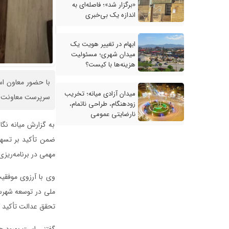
«برگزار شد»؛ فاصله‌ای به
اندازه یک بی‌خبری
ابهام در تغییر هویت یک
میدان شهری؛ مسئولیت
هزینه‌ها با کیست؟
با حضور معاون است
میدان آزادی میانه؛ تخریب
سرپرست معاونت بر
زودهنگام، طراحی ناتمام،
نارضایتی عمومی
به گزارش میانه نگا
ضمن تأکید بر تسهی
مهمی در برنامه‌ریز
وی با آرزوی موفقیت
ملی در توسعه شهرست
تحقق عدالت تأکید ک
گفتنی است بهبود حس