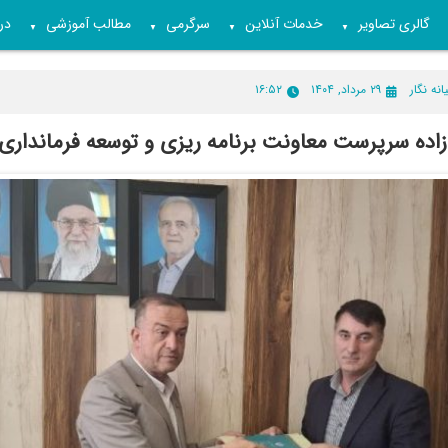
گالری تصاویر
خدمات آنلاین
سرگرمی
مطالب آموزشی
درب
▼
▼
▼
▼
انه نگار
۲۹ مرداد, ۱۴۰۴
۱۶:۵۲
اده سرپرست معاونت برنامه ریزی و توسعه فرمانداری 