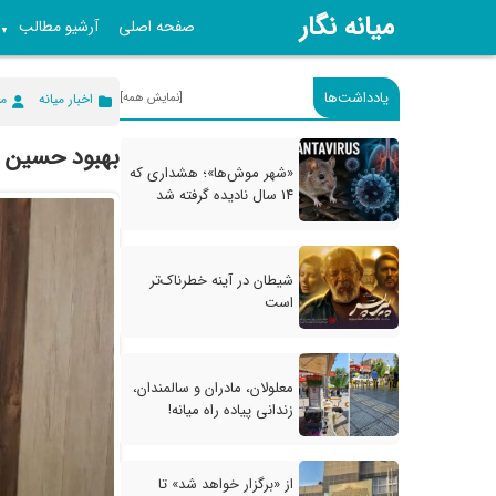
میانه نگار
صفحه اصلی
آرشیو مطالب
▼
یادداشت‌ها
[نمایش همه]
اخبار میانه
می
بهبود حسین ز
«شهر موش‌ها»؛ هشداری که
۱۴ سال نادیده گرفته شد
شیطان در آینه خطرناک‌تر
است
معلولان، مادران و سالمندان،
زندانی پیاده راه میانه!
از «برگزار خواهد شد» تا