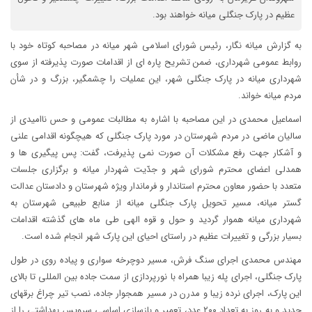
عظیم در پارک جنگلی میانه خواهند بود.
به گزارش میانه نگار، رئیس شورای اسلامی شهر میانه در مصاحبه کوتاه خود با
روابط عمومی شهرداری، ضمن تشریح پاره ای از اقدامات صورت پذیرفته از سوی
شهرداری میانه در پارک جنگلی شهر، این عملیات را چشمگیر، بزرگ و در شأن
مردم میانه خواند.
اسماعیل محمدی در این مصاحبه با اشاره به مطالبات عمومی و حس ناامیدی از
سالیان ماضی در مردم شهرستان در مورد پارک جنگلی که هیچگونه اقدامی علنی
و آشکار جهت رفع مشکلات آن صورت نمی پذیرفت، گفت: پس پیگیری ها و
همدلی اعضای محترم شورای شهر و جدّیت شهردار میانه و برگزاری جلسات
متعدد با حضور معاون محترم استاندار و فرماندار ویژه شهرستان و دادستان عدالت
گستر میانه، مسیر تحویل پارک جنگلی میانه از منابع طبیعی شهرستان به
شهرداری میانه هموار گردید و حول و قوه الهی طی ماه های گذشته اقدامات
بسیار بزرگی و تغییرات عظیم در راستای احیای این پارک شهر انجام شده است.
مهندس محمدی اجرای سنگ فرش، مسیر دوچرخه سواری و پیاده روی در طول
پارک جنگلی، اجرای پله زیبا همراه با نورپردازی از سمت جاده بین المللی تا بالای
این پارک، اجرای نرده زیبا و مدرن در مسیر همجوار جاده، نصب تیر چراغ برقهای
جدید و به روز به تعداد ۲۰۰ عدد، تعمیر و بازسازی اساسی سرویس بهداشتی را از