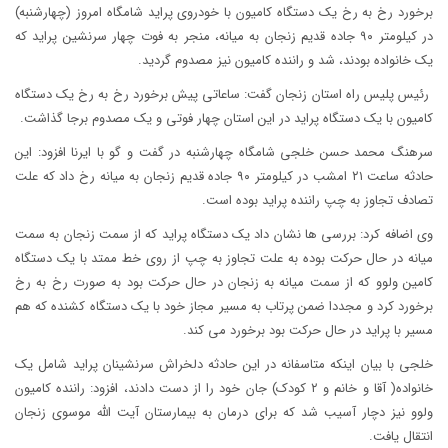
برخورد رخ به رخ یک دستگاه کامیون با خودروی پراید شامگاه امروز (چهارشنبه)
در کیلومتر ۹۰ جاده قدیم زنجان به میانه، منجر به فوت چهار سرنشین پراید که
یک خانواده بودند، شد و راننده کامیون نیز مصدوم گردید.
رئیس پلیس راه استان زنجان گفت: ساعاتی پیش برخورد رخ به رخ یک دستگاه
کامیون با یک دستگاه پراید در این‌ استان چهار فوتی ‌و یک مصدوم برجا گذاشت.
سرهنگ محمد حسن خلجی شامگاه چهارشنبه در گفت و گو با ایرنا افزود: این
حادثه ساعت ۲۱ امشب در کیلومتر ۹۰ جاده قدیم زنجان به میانه رخ داد که علت
تصادف تجاوز به چپ راننده پراید بوده است.
وی اضافه کرد: بررسی ها نشان داد یک دستگاه پراید که از سمت زنجان به سمت
میانه در حال حرکت بوده به علت تجاوز به چپ از روی خط ممتد با یک دستگاه
کامین ولوو که از سمت میانه به زنجان در حال حرکت بود به صورت رخ به رخ
برخورد کرد و مجددا ضمن پرتاب به مسیر مجاز خود با یک دستگاه کشنده که هم
مسیر با پراید در حال حرکت بود برخورد می کند.
خلجی با بیان اینکه متاسفانه در این حادثه دلخراش سرنشینان پراید شامل یک
خانواده( آقا و خانم و ۲ کودک) جان خود را از دست دادند، افزود: راننده کامیون
ولوو نیز دچار آسیب شد که برای درمان به بیمارستان آیت الله موسوی زنجان
انتقال یافت.