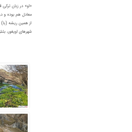
«او» در زبان ترکی 
معادل هم بوده و در
از همین ریشه (با) ک
شهرهای اویغور، بئش