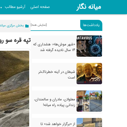
میانه نگار
صفحه اصلی
آرشیو مطالب
▼
یادداشت‌ها
[نمایش همه]
بخش مرکزی میانه
تپه قره سو رو
«شهر موش‌ها»؛ هشداری که
۱۴ سال نادیده گرفته شد
شیطان در آینه خطرناک‌تر
است
معلولان، مادران و سالمندان،
زندانی پیاده راه میانه!
از «برگزار خواهد شد» تا