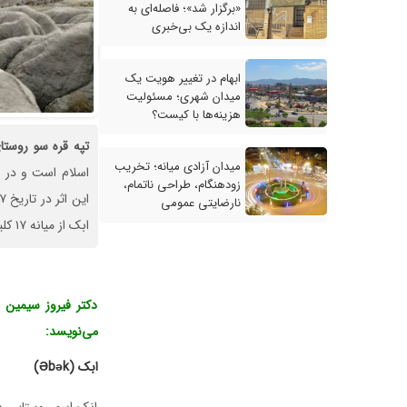
«برگزار شد»؛ فاصله‌ای به
اندازه یک بی‌خبری
ابهام در تغییر هویت یک
میدان شهری؛ مسئولیت
هزینه‌ها با کیست؟
تپه
قره
سو
روستا
میدان آزادی میانه؛ تخریب
اسلام است و در 
زودهنگام، طراحی ناتمام،
نارضایتی عمومی
ابک از میانه ۱۷ کلیومتر می‌باشد.
دکتر فیروز سیمین 
می‌نویسد:
ابک (
k)
ə
b
Ə
ابَک اسم روستایی 