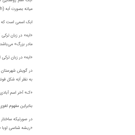
میانه بصورت اَبه (әbәh) تلفظ می‌گردد.
ابک اسمی است که از
مادر بزرگ» می‌باشد.
«ابه» در زبان ترکی ا
در گویش شهرستان می
به نظر اَبَه شکل فو
«ک» آخر اسم آبادی،
بنابراین مفهوم لغو
در صورتیکه ساختار ل
«ریشه شناسی اوبا چ