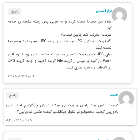
فراز احمدی
پاسخ
سلام من مجدداً تست کردم و به خوبی پس زمینه عکسم رو حذف
کرد…
سرعت اینترنت شما پایین نیست؟
اگه فرمت عکستون JPG نیست، اون رو به JPG تغییر بدید و مجددا
تست کنید!
برای JPG کردن فرمت تصویر به صورت ساده، عکس رو با نرم افزار
Paint باز کنید و سپس از گزینه File گزینه ذخیره و اونجا گزینه JPG
رو انتخاب و ذخیره سازی کنید.
۱۴ تیر ۱۳۹۹ در ۲۳:۵۵
حدیث
پاسخ
کیفیت عکس بیاد پایین و پیکسلی میشه دورش چیکارکنیم اخه عکس
بادوربین گرفتیم محصولمونم شلوار چیکارکنیم کیفت عکس نیادپایین؟
۲۵ آبان ۱۳۹۹ در ۱۹:۴۱