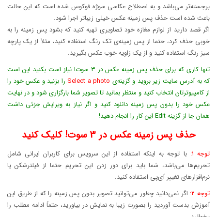
برجسته‌تر می‌باشد و به اصطلاح عکاسی سوژه فوکوس شده است که این حالت
باعث شده است حذف پس زمینه عکس خیلی زیباتر اجرا شود.
اگر قصد دارید از لوازم مغازه خود تصاویری تهیه کنید که بشود پس زمینه را به
خوبی حذف کرد، حتما از پس زمینه‌ی تک رنگ استفاده کنید، مثلاً از یک پارچه
سبز رنگ استفاده کنید و از یک زاویه خوب عکس بگیرید.
تنها کاری که برای حذف پس زمینه عکس در ۳ سوت! نیاز است بکنید این است
که به آدرس سایت زیر بروید و گزینه‌ی
Select a photo
را بزنید و عکس خود را
از کامپیوترتان انتخاب کنید و منتظر بمانید تا تصویر شما بارگزاری شود و در نهایت
عکس خود را بدون پس زمینه دانلود کنید و اگر نیاز به ویرایش جزئی داشت
همان جا از گزینه Edit این کار را انجام دهید!
حذف پس زمینه عکس در ۳ سوت! کلیک کنید
توجه ۱:
با توجه به اینکه استفاده از این سرویس برای کاربران ایرانی شامل
تحریم‌ها می‌باشد، شما باید برای دور زدن این تحریم حتما از فیلترشکن یا
نرم‌افزارهای تغییر آی‌پی استفاده کنید.
توجه ۲:
اگر نمی‌دانید چطور می‌توانید تصویر بدون پس زمینه را که از طریق این
آموزش بدست آوردید را بصورت زیبا به نمایش در بیاورید، حتماً ادامه مطلب را
بخوانید.