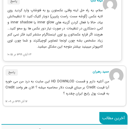
میانه مدیا
پاسخ
سلام، یه راه حل اینه وقتی عکستون رو به فتوشاپ وارد کردید روی
لایه عکس (گوشه سمت راست پایین) دوبار کلیک کنید تا تنظیماتش
بیاد، حالا با فعال کردن گزینه های inner glow یا inner shadow و
کمی دستکاری در تنظیمات در صورت نیاز دور عکس ها رو محو کنید…
هرچند اگر قراره عکساتون رو توی اینستاگرام منتشر کنید فکر نمی کنم
زیاد مشخص بشه چون اونجا تصاویر کوچیکترند و شما چون توی
کامپیوتر میبینید بیشتر متوجه این مشکل میشید.
۲۶ آبان ۱۳۹۹ در ۱۰:۱۵
حمید رهبران
پاسخ
من آتلیه دارم و قسمت HD DOWNLOD این سایت به درد من می خوره
آیا قیمت Credit بر مبنای قیمت دلار محاسبه میشه ؟ الان هر واحد Credit
به قیمت پول رایج ایران چقدره ؟
۱۷ آذر ۱۳۹۹ در ۱۲:۰۹
آخرین مطالب