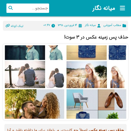
میانه نگار
مطالب آموزشی
میانه نگار
۱۴ فروردین, ۱۳۹۸
۰۲:۴۷
لینک کوتاه
حذف پس زمینه عکس در 3 سوت!
حذف
پس
زمینه
عکس
اصولاً چه کاربردی می‌تواند برای ما داشته باشد و آیا