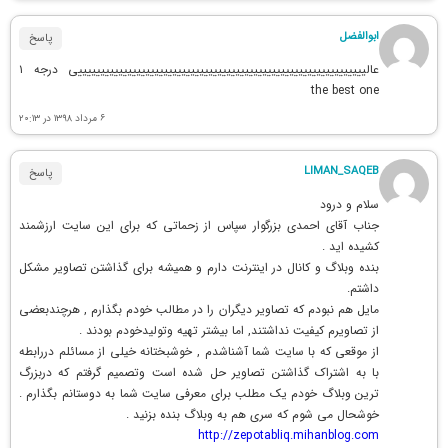
ابوالفضل
پاسخ
عالییییییییییییییییییییییییییییییییییییییییییییییییییییییییییییییییی درجه ۱
the best one
۶ مرداد ۱۳۹۸ در ۲۰:۱۳
LIMAN_SAQEB
پاسخ
سلام و درود
جناب آقای احمدی بزرگوار سپاس از زحماتی که برای این سایت ارزشمند
کشیده اید .
بنده وبلاگ و کانال در اینترنت دارم و همیشه برای گذاشتن تصاویر مشکل
داشتم.
مایل هم نبودم که تصاویر دیگران را در مطالب خودم بگذارم , هرچندبعضی
از تصاویرم کیفیت نداشتند, اما بیشتر تهیه وتولیدخودم بودند .
از موقعی که با سایت شما آشناشدم , خوشبختانه خیلی از مسائلم دررابطه
با به اشتراک گذاشتن تصاویر حل شده است وتصمیم گرفتم که دربزرگ
ترین وبلاگ خودم یک مطلب برای معرفی سایت شما به دوستانم بگذارم .
خوشحال می شوم که سری هم به وبلاگ بنده بزنید .
http://zepotabliq.mihanblog.com