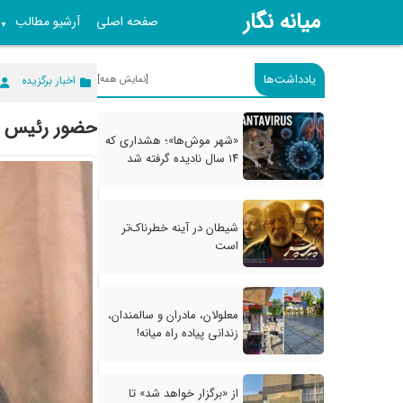
میانه نگار
صفحه اصلی
آرشیو مطالب
▼
یادداشت‌ها
[نمایش همه]
اخبار برگزیده
حضور رئیس د
«شهر موش‌ها»؛ هشداری که
۱۴ سال نادیده گرفته شد
شیطان در آینه خطرناک‌تر
است
معلولان، مادران و سالمندان،
زندانی پیاده راه میانه!
از «برگزار خواهد شد» تا