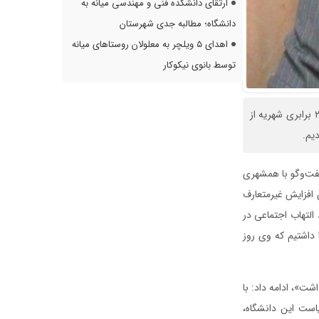
ارتقای دانشکده فنی و مهندسی میانه به
دانشگاه؛ مطالبه جدی شهرستان
اهدای ۵ ویلچر به معلولان روستاهای میانه
توسط بانوی نیکوکار
اسماعیلی گفت: با توجه به صحبت‌های طهرانچی در مجلس و رد اخبار مبنی بر افزایش ۳ برابری و ۲ برابری شهریه از
یم.
گفت‌وگو با همشهری
افزایش غیرمتعارف
التهاب اجتماعی در
 داشتیم که وی روز
شت»، ادامه داد: با
 و ۲ برابری شهریه از سوی ریاست این دانشگاه،