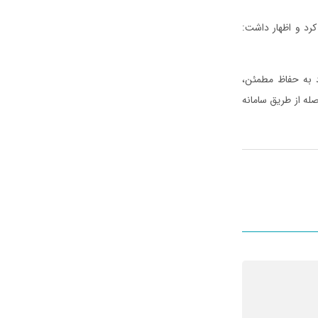
رد و اظهار داشت:
د به حفاظ مطمئن،
له از طریق سامانه