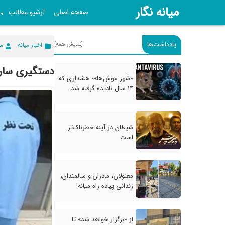
میانه نگار
صفحه اصلی
آرشیو مطالب
▼
یادداشت‌ها
[نمایش همه]
اخبار میانه
می
دستگیری سارقان و کشف ۵ فق
«شهر موش‌ها»؛ هشداری که
۱۴ سال نادیده گرفته شد
شیطان در آینه خطرناک‌تر
است
معلولان، مادران و سالمندان،
زندانی پیاده راه میانه!
از «برگزار خواهد شد» تا