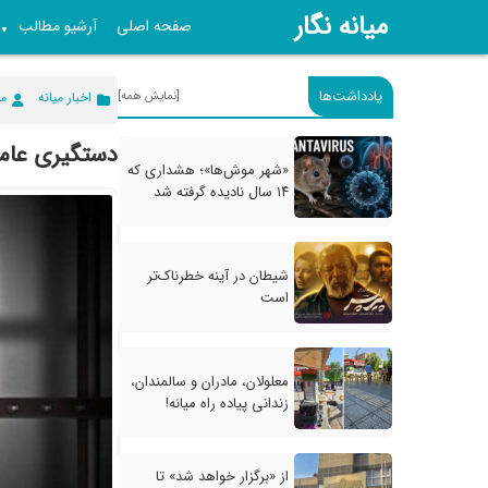
میانه نگار
صفحه اصلی
آرشیو مطالب
▼
یادداشت‌ها
[نمایش همه]
اخبار میانه
می
دستگیری عامل
«شهر موش‌ها»؛ هشداری که
۱۴ سال نادیده گرفته شد
شیطان در آینه خطرناک‌تر
است
معلولان، مادران و سالمندان،
زندانی پیاده راه میانه!
از «برگزار خواهد شد» تا