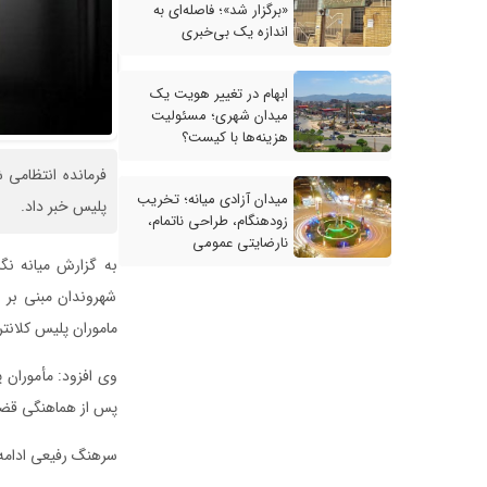
«برگزار شد»؛ فاصله‌ای به
اندازه یک بی‌خبری
ابهام در تغییر هویت یک
میدان شهری؛ مسئولیت
هزینه‌ها با کیست؟
فرمانده انتظامی 
میدان آزادی میانه؛ تخریب
پلیس خبر داد.
زودهنگام، طراحی ناتمام،
نارضایتی عمومی
به گزارش میانه نگا
شهروندان مبنی بر 
ماموران پلیس کلانتری ۱۱ این شهرستان قرار
وی افزود: مأموران 
پس از هماهنگی قضائ
سرهنگ رفیعی ادامه 