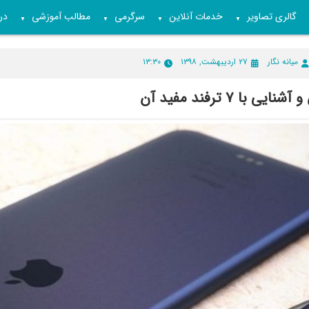
گالری تصاویر
خدمات آنلاین
سرگرمی
مطالب آموزشی
درب
▼
▼
▼
▼
میانه نگار
۲۷ اردیبهشت, ۱۳۹۸
۱۳:۳۰
 با ۷‌ ترفند مفید آن