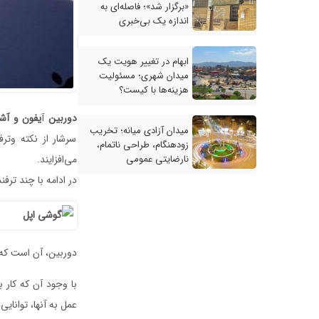
«برگزار شد»؛ فاصله‌ای به
اندازه یک بی‌خبری
ابهام در تغییر هویت یک
میدان شهری؛ مسئولیت
هزینه‌ها با کیست؟
دوربین
آ
یفون
و
آشن
میدان آزادی میانه؛ تخریب
سرشار از نکته و‌تر
زودهنگام، طراحی ناتمام،
نارضایتی عمومی
می‌افزایند.
در ادامه با چند‌ ترف
دوربین، آن است که د
با وجود آن که کار ب
عمل به آنها، توانای