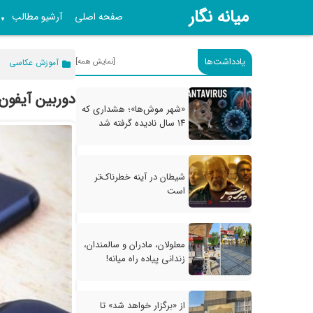
میانه نگار
صفحه اصلی
آرشیو مطالب
▼
یادداشت‌ها
[نمایش همه]
آموزش عکاسی
دوربین آیفون و آشنایی
«شهر موش‌ها»؛ هشداری که
۱۴ سال نادیده گرفته شد
شیطان در آینه خطرناک‌تر
است
معلولان، مادران و سالمندان،
زندانی پیاده راه میانه!
از «برگزار خواهد شد» تا