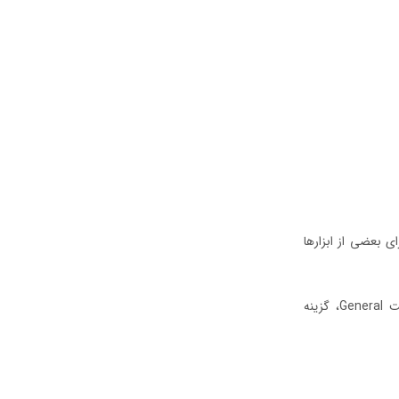
ی بعضی از ابزارها
برای این کار، از صفحه اصلی به منوی تنظیمات (Setting) بروید، سپس پس از ورود به قسمت General، گزینه