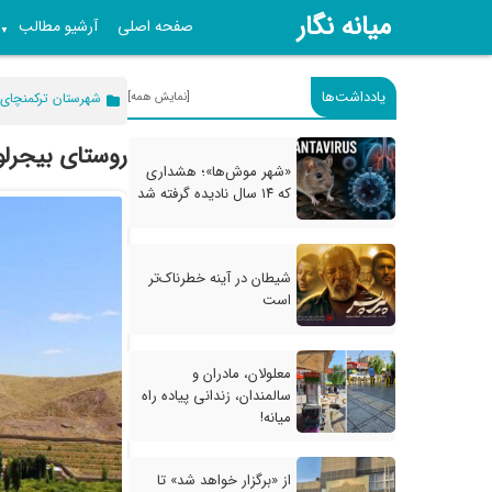
میانه نگار
صفحه اصلی
آرشیو مطالب
▼
یادداشت‌ها
[نمایش همه]
شهرستان ترکمنچای
روستای بیجرلو
«شهر موش‌ها»؛ هشداری
که ۱۴ سال نادیده گرفته شد
شیطان در آینه خطرناک‌تر
است
معلولان، مادران و
سالمندان، زندانی پیاده راه
میانه!
از «برگزار خواهد شد» تا