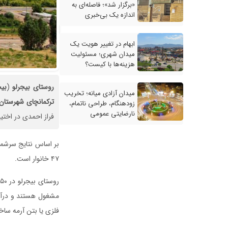
«برگزار شد»؛ فاصله‌ای به
اندازه یک بی‌خبری
ابهام در تغییر هویت یک
میدان شهری؛ مسئولیت
هزینه‌ها با کیست؟
روستای
بیجرلو
(
بی
میدان آزادی میانه؛ تخریب
ترکمانچای
شهرستان
زودهنگام، طراحی ناتمام،
نارضایتی عمومی
فراز احمدی در اختیار
۴۷ خانوار است.
مشغول هستند و درآم
فلزی یا بتن آرمه سا