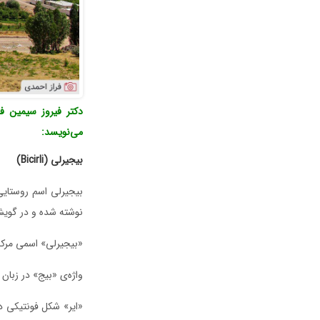
دکتر فیروز سیمین ف
می‌نویسد:
بیجیرلی (Bicirli)
بیجیرلی اسم روستای
نوشته شده و در گویش
«بیجیرلی» اسمی مرکب
واژه‌ی «بیج» در زبان
«ایر» شکل فونتیکی د