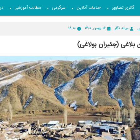
گالری تصاویر
خدمات آنلاین
سرگرمی
مطالب آموزشی
درب
▼
▼
▼
▼
ی
میانه نگار
۱۶ بهمن, ۱۴۰۰
۱۸:۰۰
 بلاغی (جئیران بولاغی)