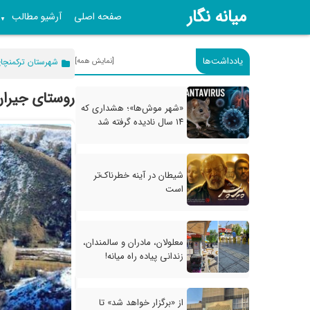
میانه نگار
صفحه اصلی
آرشیو مطالب
▼
یادداشت‌ها
[نمایش همه]
شهرستان ترکمنچا
روستای جیران
«شهر موش‌ها»؛ هشداری که
۱۴ سال نادیده گرفته شد
شیطان در آینه خطرناک‌تر
است
معلولان، مادران و سالمندان،
زندانی پیاده راه میانه!
از «برگزار خواهد شد» تا