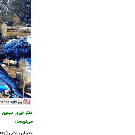
دکتر فیروز سیمین 
می‌نویسد:
جئیران بولاغی (Ceyran bulaq
ı