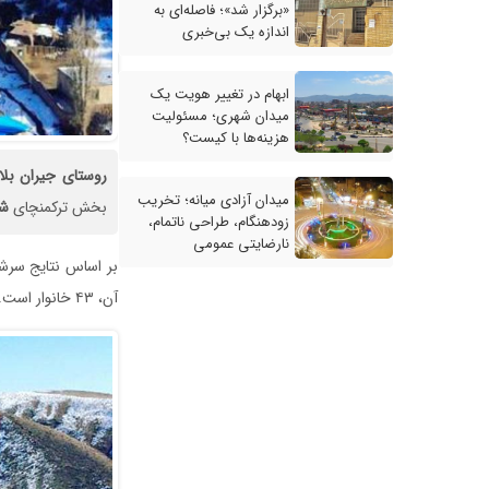
«برگزار شد»؛ فاصله‌ای به
اندازه یک بی‌خبری
ابهام در تغییر هویت یک
میدان شهری؛ مسئولیت
هزینه‌ها با کیست؟
روستای
جیران
بل
میدان آزادی میانه؛ تخریب
بخش ترکمنچای
شه
زودهنگام، طراحی ناتمام،
نارضایتی عمومی
آن، ۴۳ خانوار است.