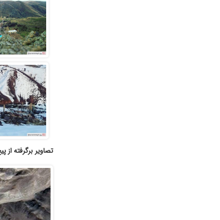
تصاویر برگرفته از پیج yranbolaghi