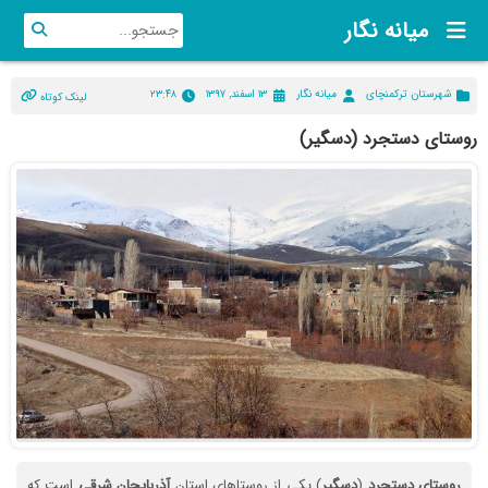
میانه نگار
شهرستان ترکمنچای
میانه نگار
۱۳ اسفند, ۱۳۹۷
۲۳:۴۸
لینک کوتاه
روستای دستجرد (دسگیر)
روستای
دستجرد
(
دسگیر
) یکی از روستاهای استان
آذربایجان
شرقی
است که