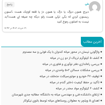
علی
پاسخ
دیزج همون دیژگ یا دژگ یا همون دژ یا قلعه کوچک هست ،آسمون
ریسمون کردی که بگی ترکی هست زانو دیگه چه صیغه ای هست؟بد
نیست به اصلتون رجوع کنید
۲۹ خرداد ۱۴۰۳ در ۱۷:۴۳
آخرین مطالب
واژگونی نیسان در محور میانه کندوان با یک فوتی و سه مصدوم
کشف ۵ کیلوگرم تریاک از دو زن در میانه
بررسی راه‌اندازی دفتر نوآوری و فناوری در میانه
بررسی مشکلات مساکن ۵۰۲ واحدی در میانه
توقیف ۶۷ خودرو و موتورسیکلت متخلف در میانه
تأکید بر حفظ کیفیت ذخایر گندم در میانه
کشف ۶ کیلوگرم مواد مخدر در میانه
ارتقای دانشکده فنی و مهندسی میانه به دانشگاه؛ مطالبه جدی شهرستان
اهدای ۵ ویلچر به معلولان روستاهای میانه توسط بانوی نیکوکار