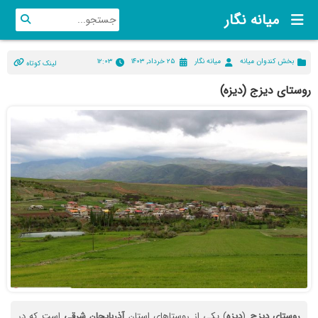
میانه نگار
بخش کندوان میانه
میانه نگار
۲۵ خرداد, ۱۴۰۳
۱۲:۰۳
لینک کوتاه
روستای دیزج (دیزه)
روستای
دیزج
(
دیزه
) یکی از روستاهای استان
آذربایجان
شرقی
است که در