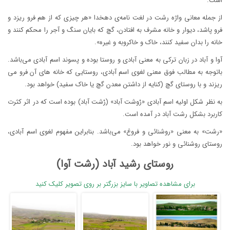
است.
از جمله معانی واژه رشت در لغت نامه‌ی دهخدا «هر چیزی که از هم فرو ریزد و
فرو پاشد، دیوار و خانه مشرف به افتادن، گچ که بایان سنگ و آجر را محکم کنند و
خانه را بدان سفید کنند، خاک و خاکروبه و غیره».
آوا و آباد در زبان ترکی به معنی آبادی و روستا بوده و پسوند اسم آبادی می‌باشد.
باتوجه به مطالب فوق معنی لغوی اسم آبادی، روستایی که خانه های آن فرو می
ریزند و با روستای گچ (کنایه از داشتن معدن گچ یا خاک سفید) خواهد بود.
به نظر شکل اولیه اسم آبادی «رْوشت آباد» (رْشت آباد) بوده است که در اثر کثرت
کاربرد بشکل رشت آباد در آمده است.
«رشت» به معنی «روشنائی و فروغ» می‌باشد. بنابراین مفهوم لغوی اسم آبادی،
روستای روشنائی و نور خواهد بود.
روستای رشید آباد (رشت آوا)
برای مشاهده تصاویر با سایز بزرگتر بر روی تصویر کلیک کنید