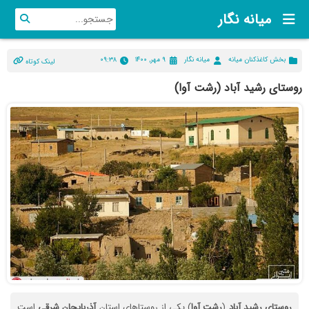
میانه نگار
بخش کاغذکنان میانه
میانه نگار
۹ مهر, ۱۴۰۰
۰۹:۳۸
لینک کوتاه
روستای رشید آباد (رشت آوا)
روستای
رشید
آباد
(
رشت
آوا
) یکی از روستاهای استان
آذربایجان
شرقی
است