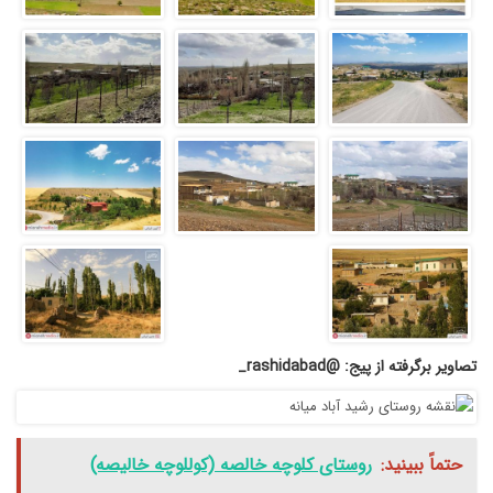
تصاویر برگرفته از پیج: @rashidabad_
حتماً ببینید:
روستای کلوچه خالصه (کوللوچه خالیصه)