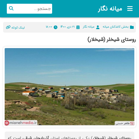
میانه نگار
بخش کاغذکنان میانه
میانه نگار
۲۱ دی, ۱۴۰۰
۱۸:۰۰
لینک کوتاه
روستای شیخلر (شیخلار)
روستای
شیخلر
(
شیخلار
) یکی از روستاهای استان
آذربایجان
شرقی
است که