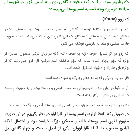
دکتر فیروز سیمین فر در کتاب خود «نگاهی نوین به اسامی کهن در شهرستان
میانه» در مورد وجه تسمیه اسم روستا می‌نویسد:
که روْو (Korov)
که روْو اسم دو روستا با توصیف آشاغی به معنی پایین و یوخاری به معنی بالا در
بخش کاغذ کنان، دهستان کاغذکنان شمالی شهرستان میانه می‌باشد که به صورت
قاراب سفلی و علیا به فارسی نوشته می شود.
که روْو در اثر تبدیل حرف «ق» به حرف «ک» (که در زبان ترکی معمول است)، از
واژه قَه رؤو ایجاد شده است. قه روْو مخفف اسم مرکب قارا اؤوا می‌باشد که از
واژههای «قارا» و «اؤوا» تشکیل شده است.
قارا در زبان ترکی قدیم به معنی بزرگ و سیاه بوده است.
آوا و اؤوا در زبان ترکی آذربایجانی به معنی آبادی و روستا بوده و به صورت پسوند
در اسامی روستایی بکار رفته است.
بنابراین با توجه به مطالب فوق، معنی لغوی اسم روستا، آبادی بزرگ خواهد بود.
در صورتی که تلفظ اولیه‌ی اسم روستا را قارا اؤو در نظر بگیریم در آن صورت
مفهوم لغوی اسم روستا، خانه و مسکن بزرگ خواهد بود و احتمال اینکه
آبادی منسوب به قبیله قارا اؤولی، یکی از قبایل بیست و چهار گانه‌ی ایل