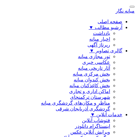
میانه نگار
صفحه اصلی
آرشیو مطالب
▼
یادداشت
اخبار میانه
رپرتاژ آگهی
گالری تصاویر
▼
تور مجازی میانه
عکاسی خبری
آثار تاریخی میانه
بخش مرکزی میانه
بخش کندوان میانه
بخش کاغذکنان میانه
اماکن اداری و تجاری
شهرستان ترکمنچای
مناظر و مکان‌های گردشگری میانه
گردشگری آذربایجان شرقی
خدمات آنلاین
▼
فتوشاپ آنلاین
اینستاگرام دانلودر
ویرایش آنلاین عکس