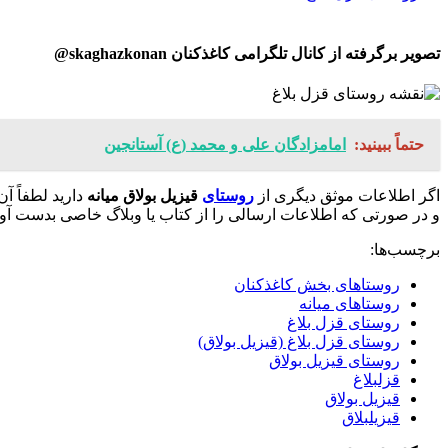
تصویر برگرفته از کانال تلگرامی کاغذکنان skaghazkonan@
حتماً ببینید:
امامزادگان علی و محمد (ع) آستانجین
اگر اطلاعات موثق دیگری از
روستای
قیزیل
بولاق
میانه
دارید لطفاً آن
و در صورتی که اطلاعات ارسالی را از کتاب یا وبلاگ خاصی بدست آورده‌
برچسب‌ها:
روستاهای بخش کاغذکنان
روستاهای میانه
روستای قزل بلاغ
روستای قزل بلاغ (قیزیل بولاق)
روستای قیزیل بولاق
قزلبلاغ
قیزیل بولاق
قیزیلبلاق