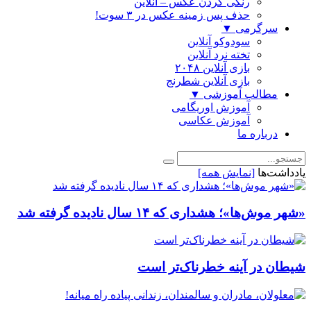
رنگی كردن عكس – آنلاین
حذف پس زمینه عکس در ۳ سوت!
سرگرمی
▼
سودوکو آنلاین
تخته نرد آنلاین
بازی آنلاین ۲۰۴۸
بازی آنلاین شطرنج
مطالب آموزشی
▼
آموزش اوریگامی
آموزش عکاسی
درباره ما
یادداشت‌ها
[نمایش همه]
«شهر موش‌ها»؛ هشداری که ۱۴ سال نادیده گرفته شد
شیطان در آینه خطرناک‌تر است