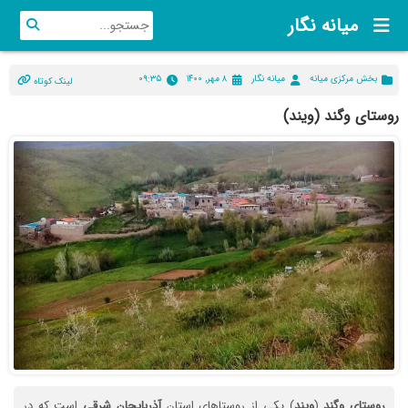
میانه نگار
بخش مرکزی میانه
میانه نگار
۸ مهر, ۱۴۰۰
۰۹:۳۵
لینک کوتاه
روستای وگند (ویند)
روستای
وگند
(
ویند
) یکی از روستاهای استان
آذربایجان
شرقی
است که در