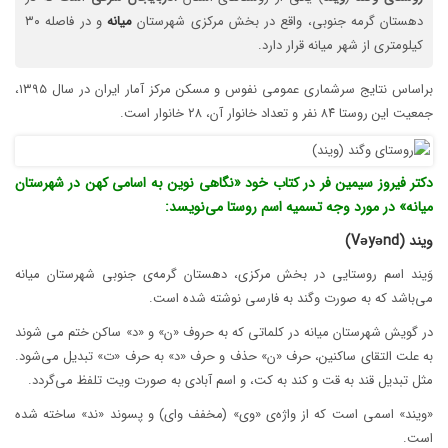
دهستان گرمه جنوبی، واقع در بخش مرکزی شهرستان
میانه
و در فاصله ۳۰
کیلومتری از شهر میانه قرار دارد.
براساس نتایج سرشماری عمومی نفوس و مسکن مرکز آمار ایران در سال ۱۳۹۵،
جمعیت این روستا ۸۴ نفر و تعداد خانوار آن، ۲۸ خانوار است.
دکتر فیروز سیمین فر در کتاب خود «نگاهی نوین به اسامی کهن در شهرستان
میانه» در مورد وجه تسمیه اسم روستا می‌نویسد:
ویند (Vəyənd)
وَیند اسم روستایی در بخش مرکزی، دهستان گرمه‌ی جنوبی شهرستان میانه
می‌باشد که به صورت وگند به فارسی نوشته شده است.
در گویش شهرستان میانه در کلماتی که به حروف «ن» و «د» ساکن ختم می شوند
به علت التقای ساکنین، حرف «ن» حذف و حرف «د» به حرف «ت» تبدیل می‌شود.
مثل تبدیل قند به قت و کند به کت، و اسم آبادی به صورت ویت تلفظ می‌گردد.
«ویند» اسمی است که از واژه‌ی «وی» (مخفف وای) و پسوند «ند» ساخته شده
است.