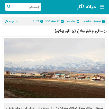
میانه نگار
شهرستان ترکمنچای
میانه نگار
۲۴ اسفند, ۱۳۹۷
۲۰:۲۹
لینک کوتاه
روستای چناق بولاغ (چاناق بولاق)
روستای
چناق
بولاغ
(
چاناق
بولاق
) یکی از روستاهای استان
آذربایجان
شرقی