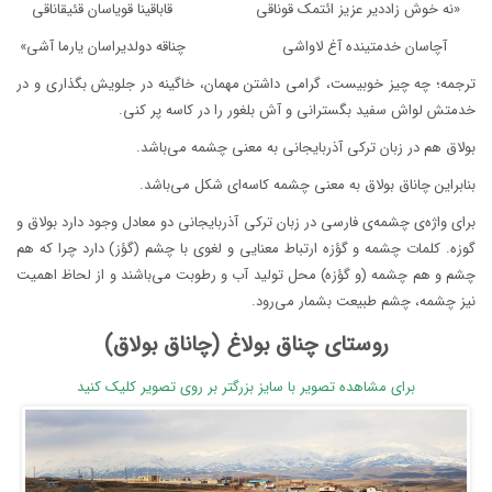
«نه خوش زاددیر عزیز ائتمک قوناقی قاباقینا قویاسان قئیقاناقی
آچاسان خدمتینده آغ لاواشى چناقه دولدیراسان یارما آشی»
ترجمه؛ چه چیز خوبیست، گرامی داشتن مهمان، خاگینه در جلویش بگذاری و در
خدمتش لواش سفید بگسترانی و آش بلغور را در کاسه پر کنی.
بولاق هم در زبان ترکی آذربایجانی به معنی چشمه می‌باشد.
بنابراین چاناق بولاق به معنی چشمه کاسه‌ای شکل می‌باشد.
برای واژه‌ی چشمه‌ی فارسی در زبان ترکی آذربایجانی دو معادل وجود دارد بولاق و
گوزه. کلمات چشمه و گؤزه ارتباط معنایی و لغوی با چشم (گؤز) دارد چرا که هم
چشم و هم چشمه (و گؤزه) محل تولید آب و رطوبت می‌باشند و از لحاظ اهمیت
نیز چشمه، چشم طبیعت بشمار می‌رود.
روستای چناق بولاغ (چاناق بولاق)
برای مشاهده تصویر با سایز بزرگتر بر روی تصویر کلیک کنید