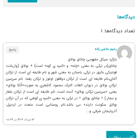
دیدگاه‌ها
تعداد دیدگاه‌ها: 1
رحیم حاجی زاده
پاسخ
بازکرد سیکل مفهومی چاناق بولاق
چاناق(در ترکی به معنی «چَنَه» و «کمره ی کوه» است) + بولاق (واریانت
فونتیکی بالیق در ترکی باستان به معنی شهر و نام طایفه ای است از ترکان
آلتای،نام طایفه ای است از ترکان دوققوز اوغوز و ترکان یغما. نام سرزمین
ترکانِ بولاق در دیوان الغات الترک محمود کاشغری به صورت«اُلکا بولاق»
یعنی «سرزمین ترکان بولاق» آمده است. نام طایفه ای است از ترکان بلغار
و مجار.) = چاناق بولاق = در ترکی به معنی «کمره ی کوهی که در آن ترکان
بولاق سکونت دارند» می باشد.نام روستایی است متعدد در اردبیل،
آذربایجان شرقی و….
۱۳ مرداد ۱۴۰۳ در ۰۸:۳۹
آخرین مطالب