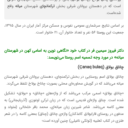
است که در دهستان بروانان شرقی بخش
ترکمانچای
شهرستان
میانه
واقع
شده‌است.
بر اساس نتایج سرشماری عمومی نفوس و مسکن مرکز آمار ایران در سال ۱۳۹۵،
جمعیت این
روستا
۵۶ نفر و تعداد خانوار آن، ۲۱ خانوار است.
دکتر فیروز سیمین فر در کتاب خود «نگاهی نوین به اسامی کهن در شهرستان
میانه» در مورد وجه تسمیه اسم روستا می‌نویسد:
چاناق بولاق (
anaq bulaq)
Ç
چاناق بولاق اسم روستایی در بخش ترکمنچای، دهستان بروانان شرقی شهرستان
میانه می‌باشد که در گویش محاوره‌ای محلی بصورت چاناخ بولاخ تلفظ می‌گردد.
«چاناق بولاق» اسمی مرکب می‌باشد که از واژه‌های «چاناق» و «بولاق» تشکیل
شده است. چناق واژه‌ای قدیمی است که در زبان ترکی اوغوزی (آذربایجانی) به
معنی کاسه می‌باشد. شاعر شیرین زبان میانه‌ای، محمد باقر خلخالی (متولد و
مدفون در روستای قارابولاق کاغذکنان) واژه‌ی چاناق (چناق) بمعنی کاسه را در شعر
طنزی در کتاب ثعلبیه (تولکی ناغیلی) چنین آورده است؛