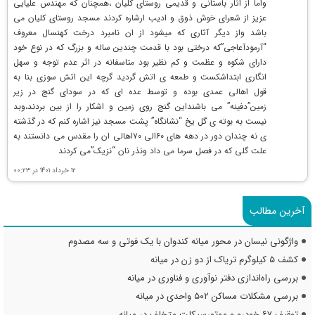
واما از اثار باستانی و قدیمی روستای کلیان ،همچنان که مهندس علیایی
عزیز از شعرای خوش ذوق و ادیب ارشاره کردند مسجد روستای کلیان می
باشد واز دیگر آثاری که میشود از ان نامبرد درخت کهنسال معروف
“آرمودآعاجی”که درختی بود با قدمت چندین ساله و بزرگ که در نوع خود
دارای شکوه و عظمت و کم نظیر بود متاسفانه در اثر عدم توجه و سهل
انگاری ابتداشکست و طمعه ی اتش گردید گرچه این اتش سوزی بنا به
قول اهالی عمدی بوده و توسط عده ای که در سودای گنج در زیر
زمین”دفینه” می باشنداین گنج روی زمین و اشکار را از بین بردند،وبد
نیست به بوته ی گل یخ “نشانگاه” پشت مسجد نیز اشاره کنم که در گذشته
ی نه چندان دور در دهه های ۶۰الی ۷۰اهالی ان را مقدس می دانستند به
علت گلی که در فصل سرما می داد ونذر نان “نزیک”می کردند
۱۲ خرداد ۱۴۰۱ در ۰۰:۲۳
آخرین مطالب
واژگونی نیسان در محور میانه کندوان با یک فوتی و سه مصدوم
کشف ۵ کیلوگرم تریاک از دو زن در میانه
بررسی راه‌اندازی دفتر نوآوری و فناوری در میانه
بررسی مشکلات مساکن ۵۰۲ واحدی در میانه
توقیف ۶۷ خودرو و موتورسیکلت متخلف در میانه