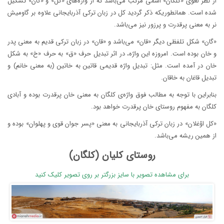
از نظر لغوی «کلگان» اسمی مرکب می‌باشد که از واژه‌های «کل» و «گان» تشکیل
شده است. همانطوریکه ذکر گردید کل در زبان ترکی آذربایجانی علاوه بر گاومیش
نر به معنی پرقدرت و پرزور نیز می‌باشد.
«گان» شکل تلفظی دیگر «قان» می‌باشد و «قان» در زبان ترکی قدیم به معنی پدر
و خان بوده است. امروزه این واژه، در اثر تبدیل حرف «ق» به حرف «خ» به شکل
خان در آمده است. مثل: تبدیل واژه قدیمی قاتین به خاتین (به معنی خانم) و
تبدیل قاغان به خاقان.
بنابراین با توجه به مطالب فوق واژه‌ی کلگان به معنی خان پرقدرت بوده و آبادی
کلگان به مفهوم روستای خان پرقدرت خواهد بود.
«کل اوْغلان» در زبان ترکی آذربایجانی به معنی «پسر جوان قوی و پهلوان» بوده و
از همین ریشه می‌باشد.
روستای کلیان (کلگان)
برای مشاهده تصویر با سایز بزرگتر بر روی تصویر کلیک کنید