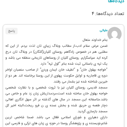
دیدگاه‌ها
تعداد دیدگاه‌ها: 4
علیائی
پاسخ
بنام خداوند متعال
ضمن عرض سلام ادب،از مطالب وبلاگ زیبای تان لذت بردم. از این که
مطلبی هم در خصوص زادگاهم روستای کلیان(کلگان) در وبلاگ تان درج
کرده اید سپاسگزارم. روستای کلیان از روستاهای تاریخی منطقه می باشد و
یک تپه ی باستانی ثبت شده بنام “کول تپه” دارد.
“خواجه بهلول خان” و “لطیف خان ایمان وردی” از صاحب منصبان اواخر
دوره ی قاجاریه و اوایل حکومت پهلوی از این روستا برخاسته اند. هر دو از
خیرین شناخته شده نیز بشمار می رفتند.
مسجد قدیمی روستای کلیان نیز با ثروت شخصی و با نظارت شخصی
خواجه بهلول خان ساخته شده است،مردمداریاش زبان زد عام و خاص می
باشد.متاسفانه این مسجد در سال های گذشته بر اثر سهل انگاری اهالی
دچار طعمه ی حریق شده و بخش عمده ی ن فرو ریخت،البته اخیر کل
مسجد بازسازی گردید.
دارای دهیاری و شورای اسلامی فعّال می باشد. ضمنا شاخص ترین
شاعر،نویسنده ی و پژوهشگر روستا در حوزه ی زبان های ترکی و فارسی این