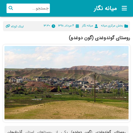
میانه نگار
بخش مرکزی میانه
میانه نگار
۴ مرداد, ۱۳۹۸
۱۳:۳۰
لینک کوتاه
روستای گوندوغدی (گون دوغدو)
روستای
گوندوغدی
(
گون
دوغدو
) یکی از روستاهای استان
آذربایجان