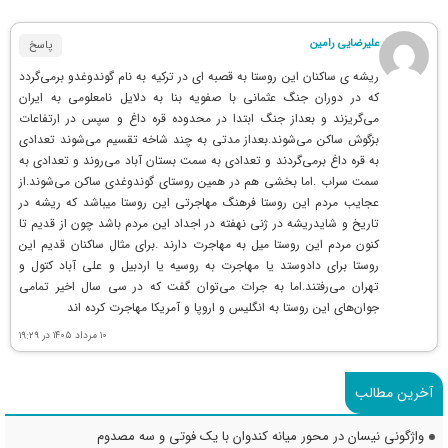
علیرضایی رامین
پاسخ
ریشه ی ساکنان این روستا به قصبه ای در ترکیه به نام گوندوغدو برمی‌گردد
که در دوران جنگ عثمانی با صفویه بنا به دلایل نامعلومی به ایران
می‌گریزند و بعداز جنگ ابتدا در محدوده قره داغ و سپس در ارتفاعات
بزگوش ساکن می‌شوند.بعداز مدتی به چند شاخه تقسیم می‌شوند تعدادی
به قره داغ برمی‌گردند و تعدادی به سمت بستان آباد می‌روند و تعدادی به
سمت سراب .اما بخشی هم در همین روستای گوندوغدی ساکن می‌شوند.از
عجایب مردم این روستا فرهنگ مهاجرتی این روستا میباشد که ریشه در
تاریخ و شایدریشه در ژنی نهفته در اجداد این مردم باشد چون از قدیم تا
کنون مردم این روستا میل به مهاجرت دارند .برای مثال ساکنان قدیم این
روستا برای دادوستد یا مهاجرت به روسیه یا اردبیل و علی آباد کتول و
تهران می‌رفتند.اما به جرات می‌توان گفت که در سی سال اخیر تمامی
جوان‌های این روستا به انگلیس و اروپا و آمریکا مهاجرت کرده اند
۱۰ مرداد ۱۴۰۵ در ۱۹:۲۹
آخرین مطالب
واژگونی نیسان در محور میانه کندوان با یک فوتی و سه مصدوم