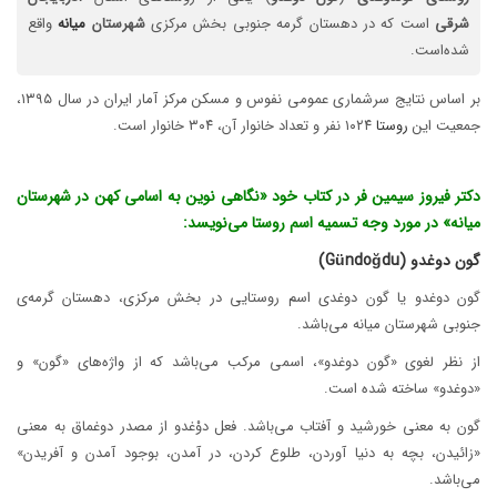
شرقی
است که در دهستان گرمه جنوبی بخش مرکزی
شهرستان
میانه
واقع
شده‌است.
بر اساس نتایج سرشماری عمومی نفوس و مسکن مرکز آمار ایران در سال ۱۳۹۵،
جمعیت این
روستا
۱۰۲۴ نفر و تعداد خانوار آن، ۳۰۴ خانوار است.
دکتر فیروز سیمین فر در کتاب خود «نگاهی نوین به اسامی کهن در شهرستان
میانه» در مورد وجه تسمیه اسم روستا می‌نویسد:
گون دوغدو (G
du)
ğ
ndo
ü
گون دوغدو یا گون دوغدی اسم روستایی در بخش مرکزی، دهستان گرمه‌ی
جنوبی شهرستان میانه می‌باشد.
از نظر لغوی «گون دوغدو»، اسمی مرکب می‌باشد که از واژه‌های «گون» و
«دوغدو» ساخته شده است.
گون به معنی خورشید و آفتاب می‌باشد. فعل دوْغدو از مصدر دوغماق به معنی
«زائیدن، بچه به دنیا آوردن، طلوع کردن، در آمدن، بوجود آمدن و آفریدن»
می‌باشد.