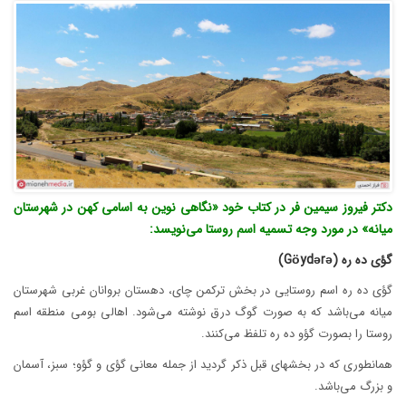
دکتر فیروز سیمین فر در کتاب خود «نگاهی نوین به اسامی کهن در شهرستان
میانه» در مورد وجه تسمیه اسم روستا می‌نویسد:
گؤی ده ره (G
ə
r
ə
yd
ö
)
گؤی ده ره اسم روستایی در بخش ترکمن چای، دهستان بروانان غربی شهرستان
میانه می‌باشد که به صورت گوگ درق نوشته می‌شود. اهالی بومی منطقه اسم
روستا را بصورت گؤو ده ره تلفظ می‌کنند.
همانطوری که در بخشهای قبل ذکر گردید از جمله معانی گؤی و گؤو؛ سبز، آسمان
و بزرگ می‌باشد.