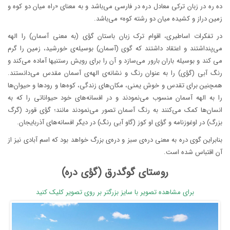
ده ره در زبان ترکی معادل دره در فارسی می‌باشد و به معنای «راه میان دو کوه و
زمین دراز و کشیده میان دو رشته کوه» می‌باشد.
در تفکرات اساطیری، اقوام ترک زبان باستان گؤی (به معنی آسمان) را الهه
می‌پنداشتند و اعتقاد داشتند که گوی (آسمان) بوسیله‌ی خورشید، زمین را گرم
می کند و بوسیله باران بارور می‌سازد و آن را برای رویش رستنیها آماده می‌کند و
رنگ آبی (گؤی) را به عنوان رنگ و نشانه‌ی الهه‌ی آسمان مقدس می‌دانستند.
همچنین برای تقدس و خوش یمنی، مکان‌های زندگی، کوه‌ها و رودها و حیوان‌ها
را به الهه آسمان منسوب می‌نمودند و در افسانه‌های خود حیواناتی را که به
انسان‌ها کمک می‌کنند به رنگ آسمان تصور می‌نمودند مانند؛ گؤی قورد (گرگ
بزرگ) در اوغوزنامه و گؤی او کوز (گاو آبی رنگ) در دیگر افسانه‌های آذربایجان.
بنابراین گوی دره به معنی دره‌ی سبز و دره‌ی بزرگ خواهد بود که اسم آبادی نیز از
آن اقتباس شده است.
روستای گوگدرق (گؤی دره)
برای مشاهده تصویر با سایز بزرگتر بر روی تصویر کلیک کنید