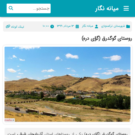
میانه نگار
شهرستان ترکمنچای
میانه نگار
۱۳ مرداد, ۱۳۹۹
۱۰:۰۰
لینک کوتاه
روستای گوگدرق (گؤی دره)
روستای
گوگدرق
(
گؤی
دره
) یکی از روستاهای استان
آذربایجان
شرقی
است