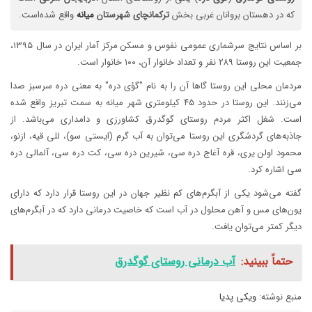
که در دهستان بروانان غربی بخش
ترکمانچای
شهرستان
میانه
واقع شده‌است.
بر اساس نتایج سرشماری عمومی نفوس و مسکن مرکز آمار ایران در سال ۱۳۹۵،
جمعیت این روستا ۲۸۹ نفر و تعداد خانوار آن، ۱۰۰ خانوار است.
مردمان محلی این روستا گاها آن را به نام "گؤی دره" به معنی دره سرسبز صدا
می‌زنند. این روستا در حدود ۴۵ کیلومتری شهر میانه به سمت تبریز واقع شده
است. شغل اکثر مردم روستای گوگدرق کشاورزی و دامداری می‌باشد. از
جاذبه‌های گردشگری این روستا می‌توان به آب گرم (ایستی سو)، للی قیه، ازنو،
محمود اولن یری، قره آغاج دره سی، شیرین دره سی، کت دره سی، آلمالی دره
سی اشاره کرد.
گفته می‌شود یکی از آبگرم‌های کم نظیر جهان در این روستا قرار دارد که دارای
یون‌های مس و آهن محلول در آب است که خاصیت درمانی دارد که در آبگرم‌های
دیگر کمتر می‌توان یافت.
حتماً ببینید:
آب درمانی روستای گوگدرق
منبع نوشته:
ویکی پدیا