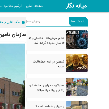
میانه نگار
صفحه اصلی
آرشیو مطالب
▼
یادداشت‌ها
[نمایش همه]
اماکن اداری و تج
سازمان تامین
«شهر موش‌ها»؛ هشداری که
۱۴ سال نادیده گرفته شد
شیطان در آینه خطرناک‌تر
است
معلولان، مادران و سالمندان،
زندانی پیاده راه میانه!
از «برگزار خواهد شد» تا