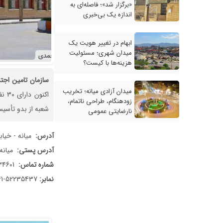
«برگزار شد»؛ فاصله‌ای به
اندازه یک بی‌خبری
ابهام در تغییر هویت یک
میدان شهری؛ مسئولیت
هزینه‌ها با کیست؟
سازمان
تامین
اجت
میدان آزادی میانه؛ تخریب
زودهنگام، طراحی ناتمام،
شعبه از بدو تأسیس بصورت ساخ
نارضایتی عمومی
آدرس:
میانه - خیاب
آدرس پستی:
میانه 
شماره تماس:
52234601-041
نمابر:
52235437-041