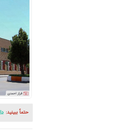
حتماً ببینید:
دا