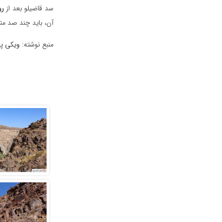
سد قاضیلو بعد از
رو
آن، باید چند صد متر
منبع نوشته:
ویکی پد