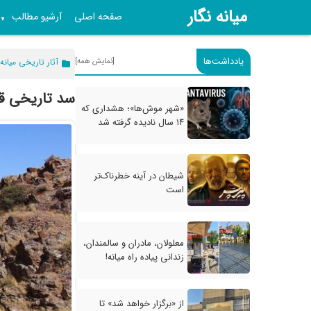
میانه نگار
صفحه اصلی
آرشیو مطالب
▼
یادداشت‌ها
[نمایش همه]
آثار تاریخی میانه
سد تاریخی ق
«شهر موش‌ها»؛ هشداری که
۱۴ سال نادیده گرفته شد
شیطان در آینه خطرناک‌تر
است
معلولان، مادران و سالمندان،
زندانی پیاده راه میانه!
از «برگزار خواهد شد» تا