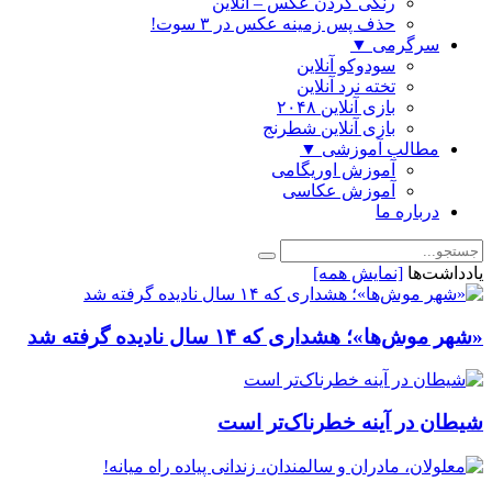
رنگی كردن عكس – آنلاین
حذف پس زمینه عکس در ۳ سوت!
سرگرمی
▼
سودوکو آنلاین
تخته نرد آنلاین
بازی آنلاین ۲۰۴۸
بازی آنلاین شطرنج
مطالب آموزشی
▼
آموزش اوریگامی
آموزش عکاسی
درباره ما
یادداشت‌ها
[نمایش همه]
«شهر موش‌ها»؛ هشداری که ۱۴ سال نادیده گرفته شد
شیطان در آینه خطرناک‌تر است