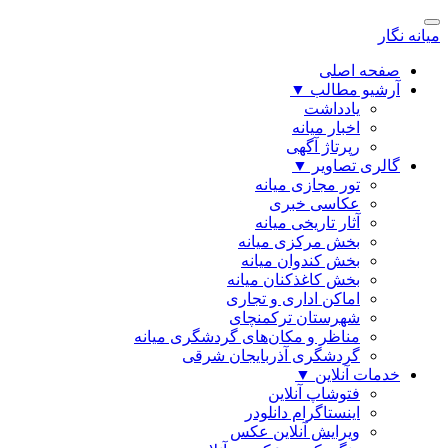
میانه نگار
صفحه اصلی
آرشیو مطالب
▼
یادداشت
اخبار میانه
رپرتاژ آگهی
گالری تصاویر
▼
تور مجازی میانه
عکاسی خبری
آثار تاریخی میانه
بخش مرکزی میانه
بخش کندوان میانه
بخش کاغذکنان میانه
اماکن اداری و تجاری
شهرستان ترکمنچای
مناظر و مکان‌های گردشگری میانه
گردشگری آذربایجان شرقی
خدمات آنلاین
▼
فتوشاپ آنلاین
اینستاگرام دانلودر
ویرایش آنلاین عکس