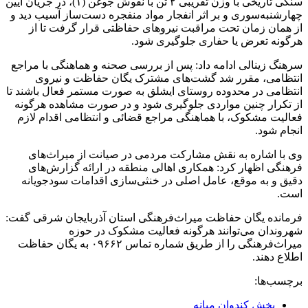
سنگی تاریخی با وزن تقریبی ۲ تُن با نقوش جوغن (۱)، در جریان آیین
چهارشنبه‌سوری و بر اثر انفجار مواد منفجره دست‌ساز آسیب دید و
از همان زمان تحت مراقبت نیروهای حفاظتی قرار گرفت تا از
هرگونه تعرض یا حفاری جلوگیری شود.
سرهنگ زینالی ادامه داد: پس از بررسی صحنه و هماهنگی با مراجع
انتظامی، مقرر شد گشت‌های مشترک یگان حفاظت و نیروی
انتظامی در محدوده روستای ایشلق به صورت مستمر فعال باشند تا
از تکرار چنین مواردی جلوگیری شود و در صورت مشاهده هرگونه
فعالیت مشکوک، با هماهنگی مراجع قضائی و انتظامی اقدام لازم
انجام شود.
وی با اشاره به نقش مشارکت مردمی در صیانت از میراث‌های
فرهنگی اظهار کرد: همکاری اهالی منطقه در ارائه گزارش‌های
دقیق و به موقع، عامل اصلی در خنثی‌سازی اقدامات سودجویانه
است.
فرمانده یگان حفاظت میراث‌فرهنگی استان آذربایجان شرقی گفت:
شهروندان می‌توانند هرگونه فعالیت مشکوک در حوزه
میراث‌فرهنگی را از طریق شماره تماس ۰۹۶۶۲ به یگان حفاظت
اطلاع دهند.
برچسب‌ها:
بخش کندوان میانه