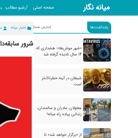
میانه نگار
صفحه اصلی
آرشیو مطالب
▼
یادداشت‌ها
[نمایش همه]
اخبار میانه
می
شرور سابقه‌دا
«شهر موش‌ها»؛ هشداری که
۱۴ سال نادیده گرفته شد
شیطان در آینه خطرناک‌تر
است
معلولان، مادران و سالمندان،
زندانی پیاده راه میانه!
از «برگزار خواهد شد» تا