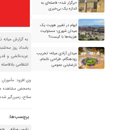
«برگزار شد»؛ فاصله‌ای به
اندازه یک بی‌خبری
ابهام در تغییر هویت یک
میدان شهری؛ مسئولیت
هزینه‌ها با کیست؟
به گزارش میانه ن
میدان آزادی میانه؛ تخریب
عربده‌کشی و قدرت
زودهنگام، طراحی ناتمام،
انتظامی بلافاصله 
نارضایتی عمومی
وی افزود: مأموران 
به‌محض مشاهده مأمو
سلاح، زمین‌گیر شده
برچسب‌ها:
پلیس میانه
حوا