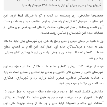
گریبان بوده و برای جبران آن نیاز به ساخت ۳۹۸ کیلومتر راه دارد.
محمدرضا مشایخی
، روز پنجشنبه در گفت و گو با خبرنگار
ایرنا
افزود: این
شهرستان در مجموع ۱۲۴ کیلومتر راه اصلی و فرعی مناسب دارد و به علت وسعت
آن و فاصله روستاها از مرکز شهرستان، ساخت راه های اصلی، فرعی و روستایی از
مطالبات مردم این شهرستان و ساکنان روستاهاست.
وی با تاکید بر ارتقای کیفی و کمی وضع راه های این شهرستان برای ارایه خدمات
بهتر به مردم و ترددکنندگان جاده ای، اظهار کرد: این اقدام در ارتقای سطح
خدمات، کاهش تصادفات جاده ای و ایمنی راه های این شهرستان نقش بسزایی
ایفا می کند.
فرماندار میانه، گفت: برخی کاستی ها و عقب ماندگی ها در حوزه راه این
شهرستان ناشی از مسایل کلان کشوری و برخی نیز استانی و محلی است که باید
با حمایت نمایندگان مجلس، مدیران ارشد وزارت راه و شهرسازی، همکاری
دستگاه های مرتبط و مردم رفع شوند.
مشایخی، تکمیل قطعه اول و دوم پروژه جاده میانه - سرچم به طول حدود ۱۵
کیلومتر، تعریض جاده میانه - قره چمن به طول حدود ۲۰ کیلومتر و روکش
آسفالت این جاده و تعمیرات ابنیه فنی و پل ها از جمله اولویت های این