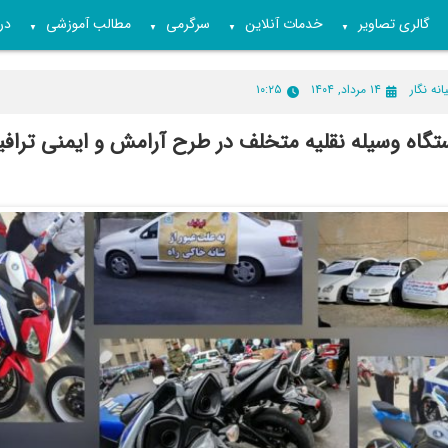
گالری تصاویر
خدمات آنلاین
سرگرمی
مطالب آموزشی
درب
▼
▼
▼
▼
انه نگار
۱۴ مرداد, ۱۴۰۴
۱۰:۲۵
یف ۵۱ دستگاه وسیله نقلیه متخلف در طرح آرامش و ایمنی تر