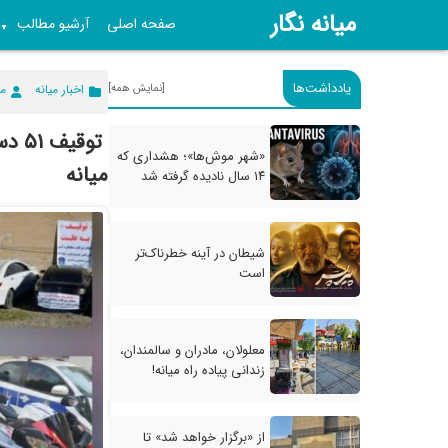
میانه نگار
صفحه اصلی
آرشیو مطالب
▼
یادداشت‌ها
[نمایش همه]
اخبار میانه
می
توق
«شهر موش‌ها»؛ هشداری که
میانه
۱۴ سال نادیده گرفته شد
شیطان در آینه خطرناک‌تر
است
معلولان، مادران و سالمندان،
زندانی پیاده راه میانه!
از «برگزار خواهد شد» تا