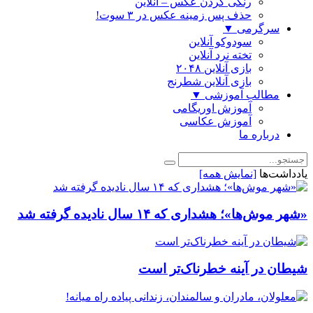
رنگی كردن عكس – آنلاین
حذف پس زمینه عکس در ۳ سوت!
سرگرمی
▼
سودوکو آنلاین
تخته نرد آنلاین
بازی آنلاین ۲۰۴۸
بازی آنلاین شطرنج
مطالب آموزشی
▼
آموزش اوریگامی
آموزش عکاسی
درباره ما
یادداشت‌ها
[نمایش همه]
«شهر موش‌ها»؛ هشداری که ۱۴ سال نادیده گرفته شد
شیطان در آینه خطرناک‌تر است