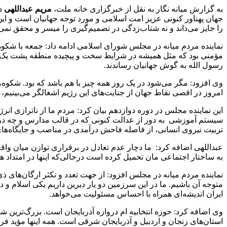
به گزارش میانه نگار به نقل از خبرگزاری خانه ملت،
مریم عبداللهی
جهان پهناور کنونی عزیز امت اسلامی و مورد توجه جهانیان است و ای
را جایز می‌داند و نه شتاب‌زدگی در تصمیم‌گیری را میسر و محقق نمی
نماینده مردم میانه در مجلس شورای اسلامی ادامه داد: جمعه با شکو
مؤمنی بود که مثل همیشه در شرایط سخت و پیچیده منطقه پشت یک رهبر برا
رسول الله به گوش جهانیان رساندند.
وی افزود: مگر می‌شود در یک روز همه چیز با هم باشد که بود. شکوه، 
امروز در اقصی نقاط جهان از جنایت‌های این رژیم اشغالگر می‌بینیم،
این نماینده مجلس در دوره دوازدهم بیان کرد: مردم ما از ناترازی انر
سیستم آموزشی به دور از عدالت کنونی که در قالب مدارس و چه در ب
تربیت نیروی انسانی، از فاصله فاحش درآمدی در مناصب و جایگاه‌های
عبداللهی اضافه کرد: ما دچار عدم تعادل در برقراری توازن میان 
به ساختار اجتماعی مان تحمیل کرده است درحالی‌که اینها در امتداد 
نماینده مردم میانه در مجلس افزود: از جهت تعدد و تکثر ارگان‌های ذ
متوجه آن باشیم. ما در این سرزمین دو یار دیرین داریم یکی اسلام و دی
ایران اندیشه‌ای همراه با احساس مسئولیت می‌خواهد.
وی اضافه کرد: حوزه انتخابیه ام دروازه آذربایجان است. بزرگ‌ترین 
استان‌های زنجان و اردبیل و آذربایجان شرقی است. همه اینها مؤید 