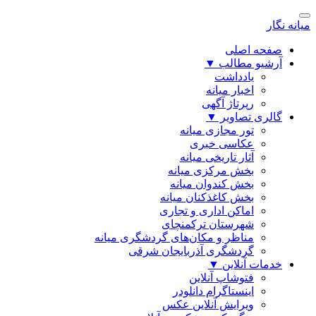
میانه نگار
صفحه اصلی
آرشیو مطالب
▼
یادداشت
اخبار میانه
رپرتاژ آگهی
گالری تصاویر
▼
تور مجازی میانه
عکاسی خبری
آثار تاریخی میانه
بخش مرکزی میانه
بخش کندوان میانه
بخش کاغذکنان میانه
اماکن اداری و تجاری
شهرستان ترکمنچای
مناظر و مکان‌های گردشگری میانه
گردشگری آذربایجان شرقی
خدمات آنلاین
▼
فتوشاپ آنلاین
اینستاگرام دانلودر
ویرایش آنلاین عکس