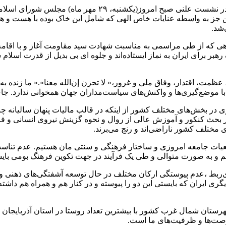
در نشست علنی صبح امروز(یکشنبه، ۲۹ مه
ن جز به واسطه عنایات خاص الهی که شامل این خاک بوده با هست و هد
‌شد.
هی که از طی مراسمی به مناسبت شهادت سید مقاومت آغاز و با اقامه ن
ی ایران به نماز ایستاده‌اند و جلوه ای بی بدیل از قدرت اسلام سیاسی 
عظمت، اقتدار، وفاق ملی و غرور،« لا تحزن إن‌الله معنا».« ما زنده ب
 با موضع‌گیری‌ها و واکنش‌های سیاست‌مداران جهان همخوانی ندارد. ج
ژی در بخش‌های مختلف کشور از اینکه در قالب مالیات پنهان سالیانه چند
حث کنکور و آموزش عالی از روال و نحوه گزینش نیروی انسانی و فرآی
 مختلف کشور ناراضی‌اند و رنج می‌برند.
واقعیات جامعه امروزی و ساختار فرهنگی و سنتی مان هستیم. عدم ت
هم و به صورت متوالی و طی یک فرآیند در جهت تکوین فرهنگ بومی بایس
ی‌ربط ،عدم پیوستگی ارکان مختلف در حال توسعه آشفتگی‌های ذهنی و به
گری ایران که بایستی این دو را پیوسته و در کنار هم و همراه هم داشته 
شهرستان شمال غرب کشور با بیشترین تعداد روستا در استان آذربایجان
فرصت‌ها و ظرفیت‌های ما است.