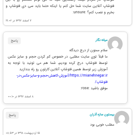
فتوشاپ آنلاین سایت شما حل کنم یا اینکه حتما باید سی دی فتوشاپ و
بخرم و نصب کنم؟ :unsure:
۷ اسفند ۱۳۹۷ در ۱۹:۰۲
میانه نگار
پاسخ
سلام ممنون از درج دیدگاه
ما قبلاً توی سایت مطلبی در خصوص کم کردن حجم و سایز عکس
توسط فتوشاپ درج کرده بودیم، شما هم می تونید با توجه به
آموزش زیر توسط همین فتوشاپ آنلاین کارتون رو راه بندازید
https://mianehnegar.ir/آموزش-کاهش-حجم-و-سایز-عکس-در-
فتوشاپ/
موفق باشید :rose:
۸ اسفند ۱۳۹۷ در ۰۰:۱۰
بیستون سازه آذران
پاسخ
مطلب خوبی بود
۱۵ اردیبهشت ۱۳۹۸ در ۰۸:۵۳