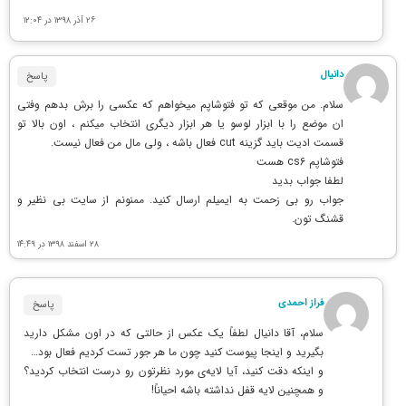
۲۶ آذر ۱۳۹۸ در ۱۲:۰۴
دانیال
پاسخ
سلام. من موقعی که تو فتوشاپم میخواهم که عکسی را برش بدهم وفتی
ان موضع را با ابزار لوسو یا هر ابزار دیگری انتخاب میکنم ، اون بالا تو
قسمت ادیت باید گزینه cut فعال باشه ، ولی مال من فعال نیست.
فتوشاپم cs6 هست
لطفا جواب بدید
جواب رو بی زحمت به ایمیلم ارسال کنید. ممنونم از سایت بی نظیر و
قشنگ تون.
۲۸ اسفند ۱۳۹۸ در ۱۴:۴۹
فراز احمدی
پاسخ
سلام، آقا دانیال لطفاً یک عکس از حالتی که در اون مشکل دارید
بگیرید و اینجا پیوست کنید چون ما هر جور تست کردیم فعال بود…
و اینکه دقت کنید، آیا لایه‌ی مورد نظرتون رو درست انتخاب کردید؟
و همچنین لایه قفل نداشته باشه احیاناً!