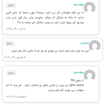
میانه مدیا
پاسخ
با نرم افزار فتوشاپ کار می کنید درسته؟ چون اینجا که تایم لاین
نداره، تا حالا به مشکل که میگید نخوردم ولی یبار قبل زدن رندر
ویدیو، کل پروژه کراپ کنید و ببینید مشکل حل میشه یا نه؟
۱۷ آبان ۱۴۰۰ در ۲۱:۴۵
محمدی
پاسخ
این یه ابزار ساده هم نداره من بتونم تو نیو دو تا عکس کنار هم بزارم
۵ شهریور ۱۴۰۱ در ۱۹:۰۶
میانه مدیا
پاسخ
از منوی file
open place رو بزنید و عکس هاتو رو انتخاب کنید… هر چند تا که
بخواید می تونید کنار هم بزارید
۵ شهریور ۱۴۰۱ در ۲۳:۱۱