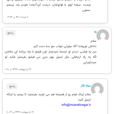
نیست .میشه اونو با فوتوشاپ درست کرد؟بخدا خودم بلد نیستم
.ممنون
۲ خرداد ۱۴۰۱ در ۰۹:۴۶
N
پاسخ
سلام
داداش توروخدا اگه میتونی جواب منو بده دمت گرم
من یه فیلمی دیدم تو اینستا نمیدونم اون فیلمو با چه برنامه ای ساختن
اگه یه راه ارتباطی مثل ایمیل بهم بدی من فیلمو بفرستم شاید تو
سردراوردی
۱۹ اردیبهشت ۱۳۹۹ در ۰۱:۱۰
میانه نگار
پاسخ
سلام لینک فیلم رو از همینجا هم می تونید بفرستید تا ببینم، یا اینکه
ایمیل کنید:
info@mianehnegar.ir
۱۹ اردیبهشت ۱۳۹۹ در ۱۰:۰۴