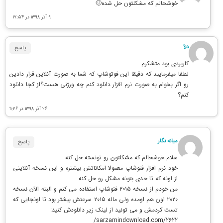
خوشحالم که مشکلتون حل شده🙂
۹ آذر ۱۳۹۸ در ۱۷:۵۴
دلآ
پاسخ
کاربردی بود متشکرم
لطفا میفرمایید که دقیقا این فوتوشاپ که شما به صورت آنلاین قرار دادین
رو اگر بخوام به صورت نرم افزار دانلود کنم چه ورژنی هست؟از کجا دانلود
کنم؟
۲۶ آذر ۱۳۹۸ در ۱۱:۲۶
میانه نگار
پاسخ
سلام خوشحالم که مشکلتون رو تونسته حل کنه
خود نرم افزار فتوشاپ معمولا امکاناتش بیشتره و این نسخه آنلاینی
از اونه که تا حدی بتونه مشکل رو حل کنه
من خودم از نسخه ۲۰۱۵ فتوشاپ استفاده می کنم و البته الآن نسخه
۲۰۲۰ اون هم اومده ولی ماله ۲۰۱۵ سرعتش بیشتر بود تا اونجایی که
تست کردمش و می تونید از لینک زیر دانلودش کنید:
sarzamindownload.com/2622/