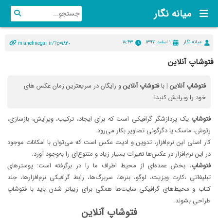
میانه نگار
میانه نگار
۱ اسفند, ۱۳۹۷
۱۸:۴۳
mianehnegar.ir/?p=1820
فتوشاپ آنلاین
فتوشاپ
آنلاین
| با
فتوشاپ
آنلاین
و رایگان در سریعترین زمان عکس های
خود را ویرایش کنید!
فتوشاپ
یک پردازشگر گرافیکی است که برای ایجاد، ترکیب، ویرایش، بازسازی،
رتوش، ماسک یا دگرگونی تصاویر بکار می‌رود.
کار اصلی این نرم‌افزار، تدوین و ادیت عکس است که می‌توان با امکانات موجود
در این نرم‌افزار در عکس‌ها تغیرات بسیار زیاد و متنوع‌ای را به‌وجود آورد.
فتوشاپ
، بخش عمده‌ای از محیط اطراف ما را در برگرفته است: پوسترهای
تبلیغاتی ،کارت ویزیت، لوگو، بنرها، سربرگ‌ها، رابط گرافیکی نرم‌افزارها، جلد
کتاب و محیط‌های گرافیکی سایت‌ها همگی برای زیباتر شدن باید با فتوشاپ
طراحی بشوند.
فتوشاپ آنلاین