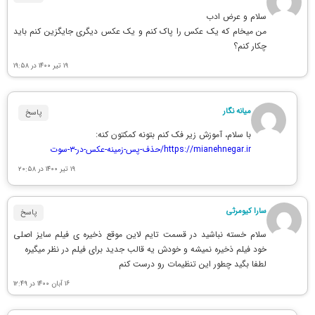
سلام و عرض ادب
من میخام که یک عکس را پاک کنم و یک عکس دیگری جایگزین کنم باید
چکار کنم؟
۱۹ تیر ۱۴۰۰ در ۱۹:۵۸
میانه نگار
پاسخ
با سلام، آموزش زیر فک کنم بتونه کمکتون کنه:
https://mianehnegar.ir/حذف-پس-زمینه-عکس-در-۳-سوت
۱۹ تیر ۱۴۰۰ در ۲۰:۵۸
سارا کیومرثی
پاسخ
سلام خسته نباشید در قسمت تایم لاین موقع ذخیره ی فیلم سایز اصلی
خود فیلم ذخیره نمیشه و خودش یه قالب جدید برای فیلم در نظر میگیره
لطفا بگید چطور این تنظیمات رو درست کنم
۱۶ آبان ۱۴۰۰ در ۱۲:۴۹