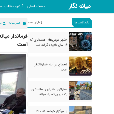
میانه نگار
صفحه اصلی
آرشیو مطالب
▼
یادداشت‌ها
[نمایش همه]
اخبار میانه
می
فرماندار میا
«شهر موش‌ها»؛ هشداری که
است
۱۴ سال نادیده گرفته شد
شیطان در آینه خطرناک‌تر
است
معلولان، مادران و سالمندان،
زندانی پیاده راه میانه!
از «برگزار خواهد شد» تا