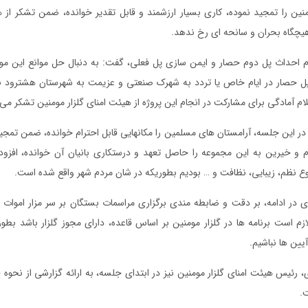
ومنین را تمجید نموده، کاری بسیار ارزشمند و قابل تقدیر خوانده، ضمن تشکر از 
هیچگاه بحران و سانحه ای رخ ندهد.
حداث پل دوم حصار و ایمن سازی پل فعلی، گفت: به دنبال حل موانع این م
 پل حصار در ایام خاص یا تردد به شهرک صنعتی و عزیمت به شهرستان هشترود 
م آمادگی برای مشارکت در انجام این پروژه از هیئت امنای گلزار مومنین تشکر می 
ز در این جلسه، آرامستان های مسلمین را مکانهایی قابل احترام خوانده، ضمن تمجید
م و خیرین به این مجموعه را حاصل تعهد و درستکاری بانیان آن خوانده، افزود:
 نظم، زیبایی، نظافت و … بودیم بطوریکه در شان مردم شهر واقع شده است.
در ادامه، بر دقت و ضابطه مندی برگزاری مراسمات بستگان بر سر مزار اموات 
لازم است برنامه ها در گلزار مومنین بر اساس قاعده، دارای مجوز گلزار باشد بطور
ین ها نباشیم.
ئیس هیئت امنای گلزار مومنین نیز در ابتدای جلسه، به ارائه گزارشی از نحوه ف
ت.