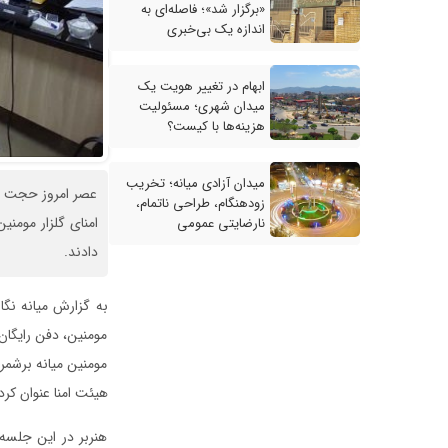
«برگزار شد»؛ فاصله‌ای به
اندازه یک بی‌خبری
ابهام در تغییر هویت یک
میدان شهری؛ مسئولیت
هزینه‌ها با کیست؟
میدان آزادی میانه؛ تخریب
عصر امروز حجت الا
زودهنگام، طراحی ناتمام،
امنای گلزار مومن
نارضایتی عمومی
دادند.
به گزارش میانه نگار
مومنین، دفن رایگان 
مومنین میانه برشمر
هیئت امنا عنوان کرد
هنربر در این جلسه،