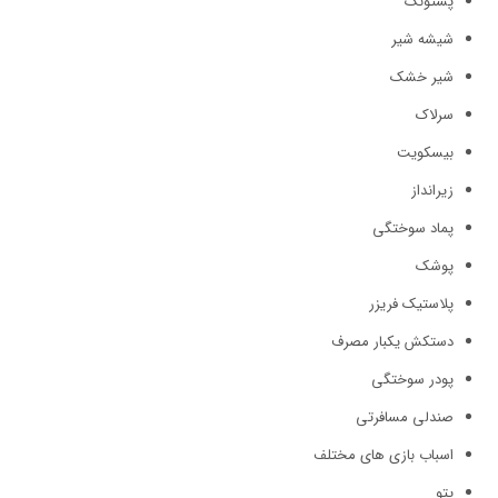
پستونک
شیشه شیر
شیر خشک
سرلاک
بیسکویت
زیرانداز
پماد سوختگی
پوشک
پلاستیک فریزر
دستکش یکبار مصرف
پودر سوختگی
صندلی مسافرتی
اسباب بازی های مختلف
پتو