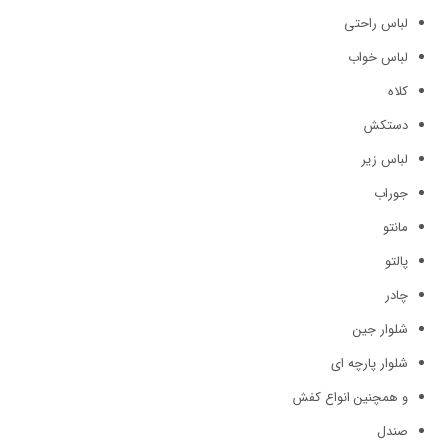
لباس راحتی
لباس خواب
کلاه
دستکش
لباس زیر
جوراب
مانتو
پالتو
چادر
شلوار جین
شلوار پارچه ای
و همچنین انواع کفش
صندل