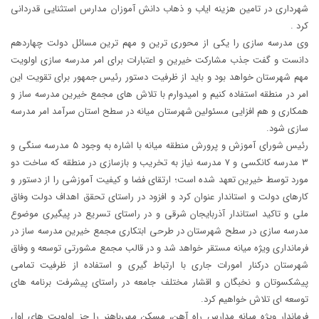
شهرداری در تامین هزینه ایاب و ذهاب دانش آموزان مدارس استثنایی قدردانی
کرد .
وی مدرسه سازی را یکی از محوری ترین و مهم ترین مسائل دولت چهاردهم
دانست و گفت جذب مشارکت خیرین و اعتبارات برای امر مدرسه سازی اولویت
مهم شهرستان خواهد بود و باید از ظرفیت دستور رئیس جمهور برای تقویت این
امر در منطقه استفاده کنیم و امیدوارم با تلاش های مجمع خیرین مدرسه ساز و
همکاری و هم افزایی مسئولین شهرستان میانه در سطح استان سرآمد امر مدرسه
سازی شود.
رئیس شورای آموزش و پرورش منطقه میانه با اشاره به وجود ۵ مدرسه سنگی و
۳ مدرسه کانکسی و ۷ مدرسه نیاز به تخریب و بازسازی در منطقه که ساخت دو
مورد توسط خیرین تعهد شده است؛ ارتقای فضا و کیفیت آموزشی را از دستور و
کارهای دولت و استاندار عنوان کرد و افزود در راستای تحقق اهداف دولت وفاق
ملی و تاکید استاندار آذربایجان شرقی و در راستای تسریع در پیگیری موضوع
مدرسه سازی در سطح شهرستان در طرحی ابتکاری مجمع خیرین مدرسه ساز در
فرمانداری ویژه میانه مستقر خواهد شد و در قالب مجمع مشورتی توسعه و وفاق
شهرستان درکنار امورات جاری با ارتباط گیری و استفاده از ظرفیت تمامی
پیشکسوتان و نخبگان و اقشار مختلف جامعه در راستای پیشرفت برنامه های
توسعه ای تلاش خواهیم کرد.
فرماندار ویژه میانه مدارس راه آهن، مسکن مهر،باهنر را جز اولویت های اول