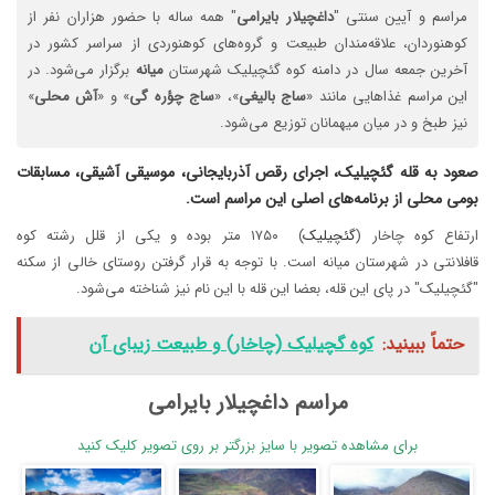
مراسم و آیین سنتی "
داغچیلار
بایرامی
" همه ساله با حضور هزاران نفر از
کوهنوردان، علاقه‌مندان طبیعت و گروه‌های کوهنوردی از سراسر کشور در
آخرین جمعه سال در دامنه کوه گئچیلیک شهرستان
میانه
برگزار می‌شود. در
این مراسم غذاهایی مانند «
ساج
بالیغی
»، «
ساج
چؤره
گی
» و «
آش
محلی
»
نیز طبخ و در میان میهمانان توزیع می‌شود.
صعود به قله گئچیلیک، اجرای رقص آذربایجانی، موسیقی آشیقی، مسابقات
بومی محلی از برنامه‌های اصلی این مراسم است.
ارتفاع کوه چاخار (
گئچیلیک
) ۱۷۵۰ متر بوده و یکی از قلل رشته کوه
قافلانتی در شهرستان میانه است. با توجه به قرار گرفتن روستای خالی از سکنه
"گئچیلیک" در پای این قله، بعضا این قله با این نام نیز شناخته می‌شود.
حتماً ببینید:
کوه گچیلیک (چاخار) و طبیعت زیبای آن
مراسم داغچیلار بایرامی
برای مشاهده تصویر با سایز بزرگتر بر روی تصویر کلیک کنید