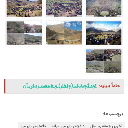
حتماً ببینید:
کوه گچیلیک (چاخار) و طبیعت زیبای آن
برچسب‌ها:
آخرین جمعه ی سال
داغچلار بایرامی میانه
داغچیلار بایرامی