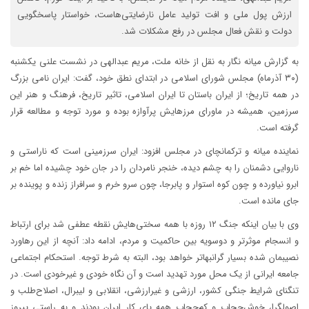
ارزش پول ملی و افت تولید عامل نارضایتی‌هاست، خواستار پاسخگویی
دولت و نقش فعال مجلس در رفع مشکلات شد.
به گزارش میانه نگار به نقل از خانه ملت، مریم عبدالهی در نشست علنی یکشنبه
(۳۰ آذرماه) مجلس شورای اسلامی در ابتدای نطق خود، گفت: ایران نامی بزرگ
در همه تاریخ؛ از ایران باستان تا ایران اسلامی، تاثیر تاریخ، فرهنگ و هنر این
سرزمین، همیشه در ماورای مرزهایش پرآوازه بوده و مورد توجه و مطالعه قرار
گرفته است.
نماینده میانه و ترکمانچای در مجلس افزود: ایران سرزمینی است که ناراستی و
ناروایی دشمنان را به چشم دیده، خنجر نامردان را در جان خود چشیده اما خم بر
ابرو نیاورده و چون کوه استوار و پابرجا، چون سرو خرم و سرافراز زنده و پوینده بر
جای مانده است.
وی با بیان اینکه جنگ ۱۲ روزه با همه سختی‌هایش نقطه عطفی شد برای ارتباط
و انسجام موثرتر و دوسویه بین حاکمیت و مردم، ادامه داد: آنچه از این رهاورد
نصیبمان شده بسیار گرانبهاتر خواهد بود، البته به شرط توجه. استحکام اجتماعی
جامعه ایرانی از یک محل مورد تهدید است و آن نگاه خودی و غیرخودی است. در
تنگنای شرایط جنگی کشور، ارزشی و غیرارزشی، انقلابی و لیبرال، اصلاح‌طلب و
اصولگرا، خوش‌حجاب و کم‌حجاب همه پای کار ایران بودند و به راستی پیروز