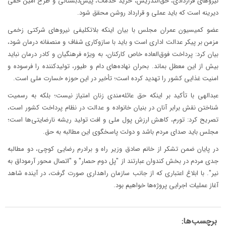
نیروهای قراردادی، حق‌التدریس، خرید خدمات، پیش‌دبستانی و طرح امین حقی
دیرینه است که باید عملی و قرارداد روشن محقق شود.
عضو کمیسیون عمران مجلس با بیان اینکه بلاتکلیفی نیروهای شرکتی زخمی
مزمن بر پیکر عدالت اداری است و باید با سازوکاری شفاف و منصفانه درمان شود،
بیان کرد: پرداخت فوق‌العاده خاص کارکنان، به ویژه فرهنگیان و کادر درمان نباید
بیش از این معطل بماند. بحران نهاده‌های دام و طیور، تولیدکننده را فرسوده و
امنیت غذایی کشور را تهدید کرده است؛ تأخیر در این حوزه خسارت ملی است.
عبدالهی با تأکید بر اینکه حق عائله‌مندی زنان امتیاز نیست؛ بلکه به رسمیت
شناختن نقش برابر آنان در بنیان خانواده و عدالت در نظام پرداخت کشور است،
تصریح کرد: تورم، کاهش ارزش پول ملی و افت تولید ریشه نارضایتی‌ها است؛
مجلس باید صدای مردم باشد و دولت پاسخگوی این مطالبه به حق.
در پایان ضمن تشکر از خانم صادق وزیر راه و برادرم رضایی کوچی، دو مطالبه
جدی مردم در بخش کندوان عبارتند از "پل دوم حصار" و "اتصال محور آرموداق به
نیر". با ابلاغ اعتباری که از جانب سازمان راهداری صورت گرفت، در آینده شاهد
آغاز عملیات اجرایی پروژه‌ها خواهیم بود.
برچسب‌ها: