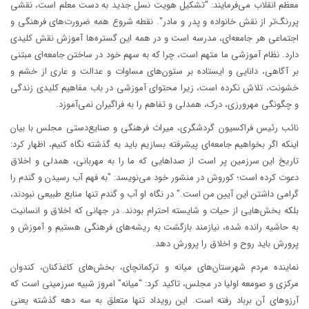
معظم انقلاب می‌فرمایند: "تشکیل هویت نسل جدید به دست معلم است، نقشی
پررنگ‌تر از نقش خانواده و پدر و مادر". نقطه شروع همه ضرورت‌های فرهنگی و
اجتماعی هر جامعه‌ای، مدرسه است و در همه این گستره‌ها آموزش نقش کلیدی
دارد. نظام آموزشی ما متهم است، چرا که به سهم خود در ساختن جامعه‌ای مبتنی
بر آگاهی، دانایی و ایستاده بر ستون‌های مساوات و عدالت و عاری از خشم و
خشونت، تلاش نکرده است، زیرا محتوای آموزشی در باب مفاهیم کلیدی زندگی
و چگونگی مهرورزی، درک، همدلی و تفاهم را به فراگیران نمی‌آموزد.
نائب رئیس فراکسیون گردشگری، میراث فرهنگی و صنایع‌دستی مجلس با بیان
اینکه اگر بخواهیم جامعه‌ای پیشرفته بسازیم باید به گذشته نگاه کنیم، اظهار کرد:
تاریخ این سرزمین پر است از صداهایی که ما را به مهربانی، همدلی و اخلاق
دعوت کرده است؛ کوروش در منشور خود می‌نویسد: "به فهم آب رسیدن و گندم را
گرامی داشتن این آیین من است." در نگاه او آب و گندم تنها منابع طبیعی نبودند،
بلکه بخش‌هایی از حیات و شایسته احترام بودند. در جهانی که اخلاق و انسانیت
به حاشیه رانده شده، نیازمند بازگشت به ریشه‌های فرهنگی هستیم و آموزش و
پرورش باید روح و اخلاق را پرورش دهد.
نماینده مردم شهرستان‌های میانه و ترکمانچای، بخش‌های کاغذکنان، کندوان
مرکزی و صومعه اولیا در مجلس، تاکید کرد: "میانه" امروز شبیه سرزمینی است که
آرزوهای آن برباد رفته است. این رویداد تنها متعلق به سه دهه گذشته یعنی