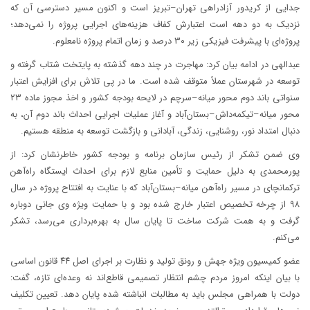
جدایی از کریدور آزادراهی تهران–تبریز است و اکنون مسیر دسترسی آن که
نزدیک به دو دهه است اعتبارش کفاف هزینه‌های اجرایی پروژه را نمی‌دهد؛
پروژه‌ای با پیشرفت فیزیکی زیر ۳۰ درصد و زمان اتمام پروژه نامعلوم.
عبدالهی در ادامه بیان کرد: مهاجرت در چند دهه گذشته به پایتخت شتاب گرفته و
توسعه در شهرستان عملاً متوقف شده است. ما در پی تلاش برای افزایش اعتبار
سنواتی باند دوم محور میانه–سرچم در لایحه بودجه کشور و اخذ مجوز ماده ۲۳
محور میانه–تیکمه‌داش–بستان‌آباد و آغاز عملیات اجرایی احداث باند دوم آن، به
دنبال امتداد نور، روشنایی، زندگی، آبادانی و بازگشت توسعه به منطقه هستیم.
وی ضمن تشکر از رئیس سازمان برنامه و بودجه کشور خاطرنشان کرد: از
پورمحمدی به دلیل حمایت و تأمین منابع لازم برای احداث ایستگاه راه‌آهن
ترکمانچای در مسیر راه‌آهن میانه–بستان‌آباد که با عنایت به افتتاح پروژه در سال
۹۸ از چرخه تخصیص اعتبار خارج شده بود و با حمایت ویژه وی جانی دوباره
گرفت و به همت شرکت ساخت تا پایان سال به بهره‌برداری می‌رسد، تشکر
می‌کنم.
عضو کمیسیون ویژه جهش و رونق تولید و نظارت بر اجرای اصل ۴۴ قانون اساسی
با بیان اینکه امروز مردم چشم انتظار تصمیمی قاطع‌اند نه وعده‌ای تازه، گفت:
دولت با همراهی مجلس باید به مطالبات انباشته شده پایان دهد. تعیین تکلیف