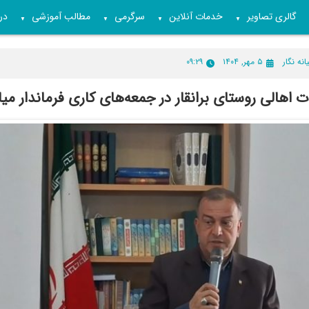
گالری تصاویر
خدمات آنلاین
سرگرمی
مطالب آموزشی
درب
▼
▼
▼
▼
انه نگار
۵ مهر, ۱۴۰۴
۰۹:۲۹
 اهالی روستای برانقار در جمعه‌های کاری فرماندار میا