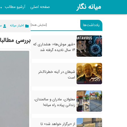
میانه نگار
صفحه اصلی
آرشیو مطالب
▼
یادداشت‌ها
[نمایش همه]
اخبار میانه
می
بررسی مطالبات
«شهر موش‌ها»؛ هشداری که
۱۴ سال نادیده گرفته شد
شیطان در آینه خطرناک‌تر
است
معلولان، مادران و سالمندان،
زندانی پیاده راه میانه!
از «برگزار خواهد شد» تا