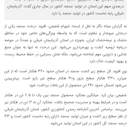
درصدی سهم این استان در تولید سنجد کشور در سال جاری گفت: آذربایجان
شرقی رتبه نخست کشور در تولید سنجد را دارد.
به گزارش میانه نگار به نقل از ایسنا، شهرام شفیعی، افزود: درخت سنجد یکی از
درختان میوه‌دار و مقاوم است که به واسطه ویژگی‌های خاص خود در مناطق
خشک و نیمه‌خشک ایران، به‌ویژه در استان آذربایجان شرقی و عمدتاً در حوضه
دریاچه ارومیه کشت و بهره‌برداری می‌شود. این درخت نه تنها به عنوان منبع
غذایی و دارویی مهم شناخته می‌شود، بلکه نقش بسزایی در حفظ محیط زیست
و بهبود کیفیت خاک دارد.
وی افزود: کل سطح زیر کشت سنجد در استان حدود ۳۶۰ هکتار است که از این
میزان، ۳۳۰ هکتار سطح بارور و۳۰ هکتار سطح غیر بارو است. پیش‌بینی
می‌شود امسال حدود ۶۴۰ تن محصول از این باغات برداشت شود.
شفیعی بیان کرد: میانگین عملکرد محصول سنجد بین یک تا ۲.۵ تن در هکتار
است و در شرایط بهینه و مدیریت صحیح باغات، عملکرد آن به ۳ تن در هکتار نیز
می‌رسد. براساس آخرین آمارنامه رسمی کشاورزی کشور، استان آذربایجان شرقی
از نظر سطح زیر کشت و میزان تولید سنجد دارای رتبه نخست کشور است و ۳۳
درصد سنجد کل کشور در این استان تولید می‌شود.