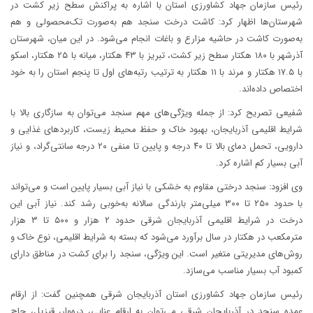
رئیس سازمان جهاد کشاورزی استان با اشاره به پراکنش سطح زیر کشت در
شهرستان‌ها اظهار کرد: کاشت درخت سنجد هم به‌صورت تک‌محصولی و هم
به‌صورت کاشت در حاشیه مزارع و باغات انجام می‌شود. در این میان، شهرستان
آذرشهر با ۱۸۰ هکتار سطح زیر کشت، تبریز با ۴۳ هکتار، میانه با ۲۵ هکتار، اسکو
با ۱۷.۵ هکتار و مرند با ۱۱ هکتار به ترتیب رتبه‌های اول تا پنجم استان را به خود
اختصاص داده‌اند.
شفیعی تصریح کرد: از جمله ویژگی‌های مهم سنجد می‌توان به سازگاری بالا با
شرایط اقلیمی آذربایجان، بهبود خاک و حفظ محیط زیست، کاربردهای غذایی و
دارویی، تحمل دمای بالا تا ۴۰ درجه و پایین تا منفی ۲۰ درجه سانتی‌گراد، و نیاز
آبی بسیار کم اشاره کرد.
وی افزود: سنجد درختی مقاوم به خشکی با نیاز آبی بسیار پایین است و می‌تواند
با حدود ۲۵۰ تا ۳۰۰ میلی‌متر بارندگی سالانه به‌خوبی رشد کند. نیاز آبی این
درخت در شرایط اقلیمی آذربایجان شرقی حدود ۲ هزار و ۵۰۰ تا ۳ هزار
مترمکعب در هکتار در سال برآورد می‌شود که بسته به شرایط اقلیمی، نوع خاک و
روش‌های مدیریتی متغیر است. این ویژگی، سنجد را برای کشت در مناطق دارای
کمبود آب بسیار مناسب می‌سازد.
رئیس سازمان جهاد کشاورزی استان آذربایجان شرقی همچنین گفت: از ارقام
عمده سنجد در آذربایجان شرقی می‌توان به ارقام عنابی، دره‌وار، قیزیل، حاج