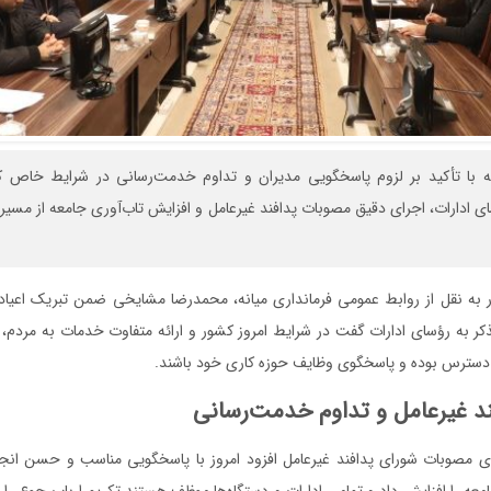
انه با تأکید بر لزوم پاسخگویی مدیران و تداوم خدمت‌رسانی در شرایط خاص ک
ادارات، اجرای دقیق مصوبات پدافند غیرعامل و افزایش تاب‌آوری جامعه از مسیر 
ر به نقل از روابط عمومی فرمانداری میانه، محمدرضا مشایخی ضمن تبریک اعیاد
تذکر به رؤسای ادارات گفت در شرایط امروز کشور و ارائه متفاوت خدمات به مردم، م
سترس بوده و پاسخگوی وظایف حوزه کاری خود باشند.
فند غیرعامل و تداوم خدمت‌رسانی
رای مصوبات شورای پدافند غیرعامل افزود امروز با پاسخگویی مناسب و حسن انج
معه را افزایش داد و تمامی ادارات و دستگاه‌ها موظف هستند تکریم ارباب‌رجوع را ه