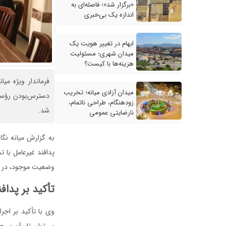
«برگزار شد»؛ فاصله‌ای به
اندازه یک بی‌خبری
ابهام در تغییر هویت یک
میدان شهری؛ مسئولیت
هزینه‌ها با کیست؟
فرماندار ویژه می
میدان آزادی میانه؛ تخریب
دسترس‌بودن رؤسای 
زودهنگام، طراحی ناتمام،
شد.
نارضایتی عمومی
به گزارش میانه نگا
پدافند غیرعامل با 
وضعیت موجود، در د
تأکید بر پدا
وی با تأکید بر اج
می‌توان تاب‌آوری جا