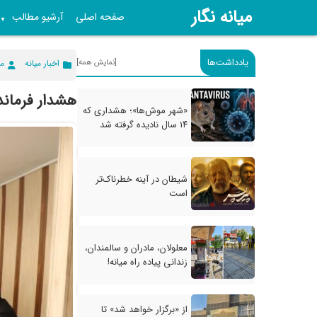
میانه نگار
صفحه اصلی
آرشیو مطالب
▼
یادداشت‌ها
[نمایش همه]
اخبار میانه
می
هشدار فرماند
«شهر موش‌ها»؛ هشداری که
۱۴ سال نادیده گرفته شد
شیطان در آینه خطرناک‌تر
است
معلولان، مادران و سالمندان،
زندانی پیاده راه میانه!
از «برگزار خواهد شد» تا