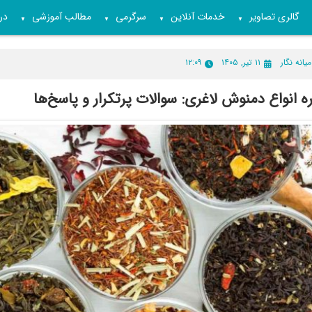
گالری تصاویر
خدمات آنلاین
سرگرمی
مطالب آموزشی
درب
▼
▼
▼
▼
میانه نگار
۱۱ تیر, ۱۴۰۵
۱۲:۰۹
ه انواع دمنوش لاغری: سوالات پرتکرار و پاسخ‌ها