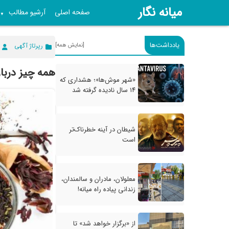
میانه نگار
صفحه اصلی
آرشیو مطالب
▼
یادداشت‌ها
[نمایش همه]
رپرتاژ آگهی
همه چیز دربار
«شهر موش‌ها»؛ هشداری که
۱۴ سال نادیده گرفته شد
شیطان در آینه خطرناک‌تر
است
معلولان، مادران و سالمندان،
زندانی پیاده راه میانه!
از «برگزار خواهد شد» تا