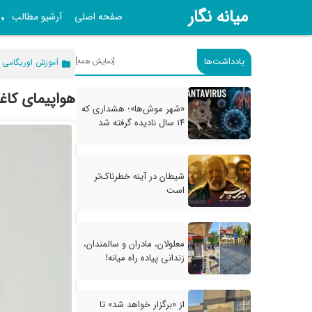
میانه نگار
صفحه اصلی
آرشیو مطالب
▼
یادداشت‌ها
[نمایش همه]
آموزش اوریگامی
هواپیمای کاغ
«شهر موش‌ها»؛ هشداری که
۱۴ سال نادیده گرفته شد
شیطان در آینه خطرناک‌تر
است
معلولان، مادران و سالمندان،
زندانی پیاده راه میانه!
از «برگزار خواهد شد» تا