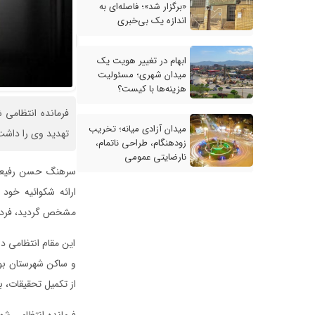
«برگزار شد»؛ فاصله‌ای به
اندازه یک بی‌خبری
ابهام در تغییر هویت یک
میدان شهری؛ مسئولیت
هزینه‌ها با کیست؟
فرمانده انتظامی 
میدان آزادی میانه؛ تخریب
تهدید وی را داشت،
زودهنگام، طراحی ناتمام،
نارضایتی عمومی
سرهنگ حسن رفیعی د
ارائه شکوائیه خو
مشخص گردید، فردی 
این مقام انتظامی در
و ساکن شهرستان بود
از تکمیل تحقیقات، ب
فرمانده انتظامی شه