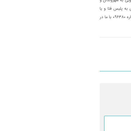
به پلیس فتا و یا
استفاده از سایت پلیس فتا به نشانی www.fata.gov.ir و تماس با مرکز فوریت های سایبری به شماره ۰۹۶۳۸۰ با ما در