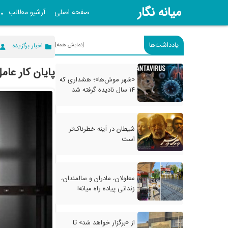
میانه نگار
صفحه اصلی
آرشیو مطالب
▼
یادداشت‌ها
[نمایش همه]
اخبار برگزیده
پایان کار عام
«شهر موش‌ها»؛ هشداری که
۱۴ سال نادیده گرفته شد
شیطان در آینه خطرناک‌تر
است
معلولان، مادران و سالمندان،
زندانی پیاده راه میانه!
از «برگزار خواهد شد» تا