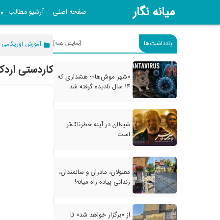
میانه نگار
صفحه اصلی
آرشیو مطالب
▼
یادداشت‌ها
[نمایش همه]
آموزش اوریگامی
کاردستی اردک
«شهر موش‌ها»؛ هشداری که
۱۴ سال نادیده گرفته شد
شیطان در آینه خطرناک‌تر
است
معلولان، مادران و سالمندان،
زندانی پیاده راه میانه!
از «برگزار خواهد شد» تا